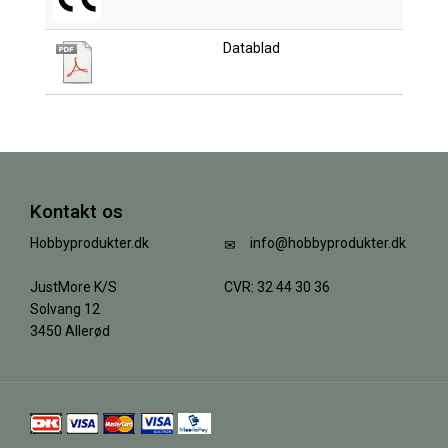
Datablad
Kontakt os
Hobbyprodukter.dk
info@hobbyprodukter.dk
JustMore K/S
CVR: 32 44 30 36
Solvang 12
3450 Allerød