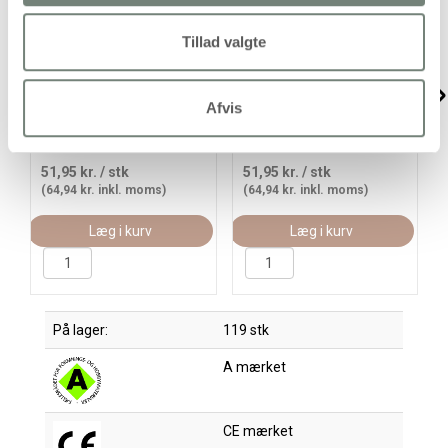
Tillad valgte
Tekstilmaling, rød, 300
Tekstilmaling, sort, 300
ml/ 1 fl.
ml/ 1 fl.
Afvis
51,95 kr.
/ stk
51,95 kr.
/ stk
(64,94 kr. inkl. moms)
(64,94 kr. inkl. moms)
Læg i kurv
Læg i kurv
På lager:
119 stk
A mærket
CE mærket