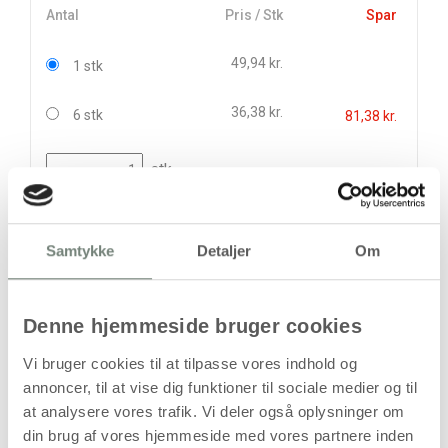
Antal
Pris / Stk
Spar
49,94 kr.
1 stk
36,38 kr.
6 stk
81,38 kr.
stk
49,94
kr.
(
39,95
kr.ekskl. moms)
Samtykke
Detaljer
Om
Leveringsomkostninger
Læg i kurven
Denne hjemmeside bruger cookies
Din bestilling er først bindende,
Vi bruger cookies til at tilpasse vores indhold og
når vi har bekræftet din ordre.
annoncer, til at vise dig funktioner til sociale medier og til
at analysere vores trafik. Vi deler også oplysninger om
din brug af vores hjemmeside med vores partnere inden