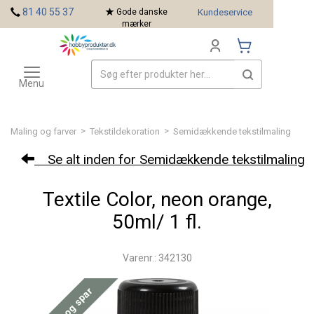
<
81 40 55 37
Gode danske
Kundeservice
mærker
Toggle
Mærker
navigation
Menu
>
>
Maling og farver
Tekstildekoration
Semidækkende tekstilmaling
Se alt inden for Semidækkende tekstilmaling
Textile Color, neon orange,
50ml/ 1 fl.
Varenr.: 342130