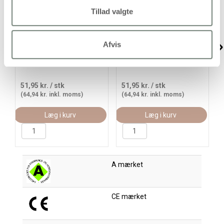
Tillad valgte
Tekstilmaling, rød, 300
Tekstilmaling, sort, 300
Afvis
ml/ 1 fl.
ml/ 1 fl.
51,95 kr.
/ stk
51,95 kr.
/ stk
(64,94 kr. inkl. moms)
(64,94 kr. inkl. moms)
Læg i kurv
Læg i kurv
A mærket
CE mærket