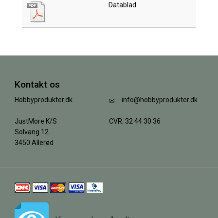
Datablad
Kontakt os
Hobbyprodukter.dk
info@hobbyprodukter.dk
JustMore K/S
CVR: 32 44 30 36
Solvang 12
3450 Allerød