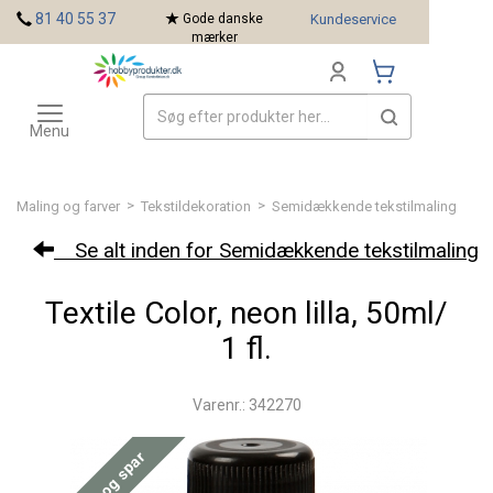
<
81 40 55 37
Gode danske
Kundeservice
mærker
Toggle
Mærker
navigation
Menu
>
>
Maling og farver
Tekstildekoration
Semidækkende tekstilmaling
Se alt inden for Semidækkende tekstilmaling
Textile Color, neon lilla, 50ml/
1 fl.
Varenr.: 342270