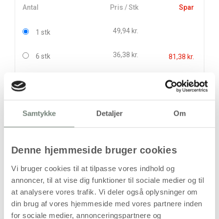
Antal
Pris / Stk
Spar
49,94 kr.
1 stk
36,38 kr.
6 stk
81,38 kr.
stk
49,94
kr.
Samtykke
Detaljer
Om
(
39,95
kr.ekskl. moms)
Leveringsomkostninger
Denne hjemmeside bruger cookies
Kan først bestilles, når det igen er på lager
Vi bruger cookies til at tilpasse vores indhold og
annoncer, til at vise dig funktioner til sociale medier og til
at analysere vores trafik. Vi deler også oplysninger om
din brug af vores hjemmeside med vores partnere inden
for sociale medier, annonceringspartnere og