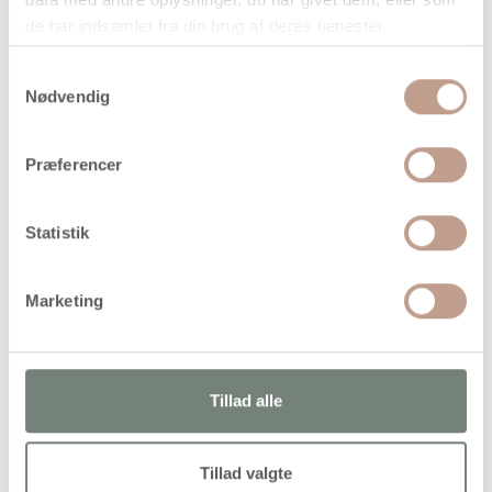
de har indsamlet fra din brug af deres tjenester.
Handelsbetingelser
Samtykkevalg
Nødvendig
Semidækkende, vandbaseret tekstilmaling i god og drøj
kvalitet til lyse tekstiler af bomuld, hør m.m. Efter
Præferencer
strygefiksering holder farverne sig flot i vask ved 40 grader
Statistik
Alternativer
Marketing
Tillad alle
Tillad valgte