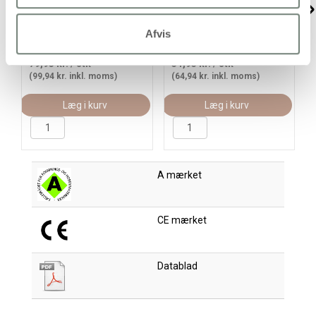
Tekstilmaling,
Tekstilmaling, rød, 300
halvdækkende, brun, 500
ml/ 1 fl.
ml/ 1 fl.
Afvis
79,95 kr.
/ stk
51,95 kr.
/ stk
(99,94 kr. inkl. moms)
(64,94 kr. inkl. moms)
Læg i kurv
Læg i kurv
A mærket
CE mærket
Datablad