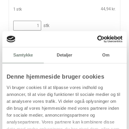
44,94 kr.
1 stk
stk
44,94
kr.
(
35,95
kr.ekskl. moms)
Leveringsomkostninger
Samtykke
Detaljer
Om
Kan først bestilles, når det igen er på lager
Denne hjemmeside bruger cookies
Vi bruger cookies til at tilpasse vores indhold og
annoncer, til at vise dig funktioner til sociale medier og til
at analysere vores trafik. Vi deler også oplysninger om
din brug af vores hjemmeside med vores partnere inden
for sociale medier, annonceringspartnere og
Bestillingsvare
analysepartnere. Vores partnere kan kombinere disse
Levering: Ikke på lager
data med andre oplysninger, du har givet dem, eller som