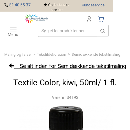
<
81 40 55 37
Gode danske
Kundeservice
mærker
Toggle
Mærker
navigation
Menu
>
>
Maling og farver
Tekstildekoration
Semidækkende tekstilmaling
Se alt inden for Semidækkende tekstilmaling
Textile Color, kiwi, 50ml/ 1 fl.
Varenr.: 34193