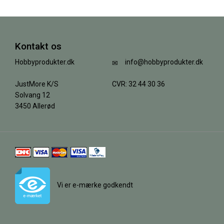
Kontakt os
Hobbyprodukter.dk
info@hobbyprodukter.dk
JustMore K/S
CVR: 32 44 30 36
Solvang 12
3450 Allerød
Vi er e-mærke godkendt