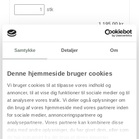
stk
1.195,00
kr.
(
956,00
kr.ekskl. moms)
Leveringsomkostninger
Samtykke
Detaljer
Om
Kan først bestilles, når det igen er på lager
Denne hjemmeside bruger cookies
Vi bruger cookies til at tilpasse vores indhold og
annoncer, til at vise dig funktioner til sociale medier og til
at analysere vores trafik. Vi deler også oplysninger om
din brug af vores hjemmeside med vores partnere inden
Bestillingsvare
for sociale medier, annonceringspartnere og
Levering: Ikke på lager
analysepartnere. Vores partnere kan kombinere disse
data med andre oplysninger, du har givet dem, eller som
Handelsbetingelser
de har indsamlet fra din brug af deres tjenester.