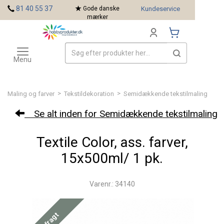
<
81 40 55 37
Gode danske
Kundeservice
mærker
Toggle
Mærker
navigation
Menu
>
>
Maling og farver
Tekstildekoration
Semidækkende tekstilmaling
Se alt inden for Semidækkende tekstilmaling
Textile Color, ass. farver,
15x500ml/ 1 pk.
Varenr.: 34140