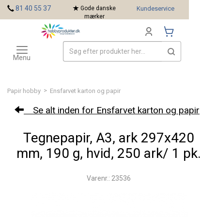
<
81 40 55 37
Gode danske
Kundeservice
mærker
Toggle
Mærker
navigation
Menu
>
Papir hobby
Ensfarvet karton og papir
Se alt inden for Ensfarvet karton og papir
Tegnepapir, A3, ark 297x420
mm, 190 g, hvid, 250 ark/ 1 pk.
Varenr.: 23536