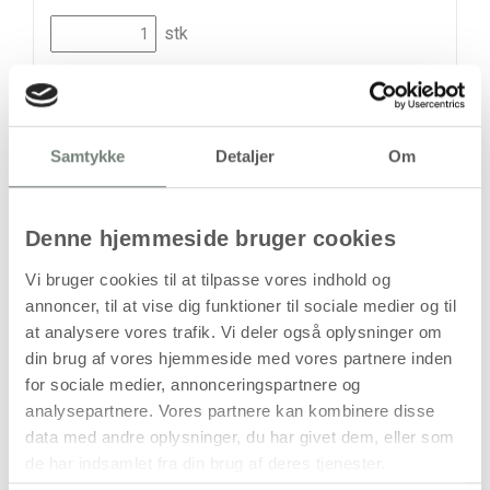
stk
350,00
kr.
(
280,00
kr.ekskl. moms)
Leveringsomkostninger
Samtykke
Detaljer
Om
Læg i kurven
Din bestilling er først bindende,
Denne hjemmeside bruger cookies
når vi har bekræftet din ordre.
Vi bruger cookies til at tilpasse vores indhold og
annoncer, til at vise dig funktioner til sociale medier og til
at analysere vores trafik. Vi deler også oplysninger om
din brug af vores hjemmeside med vores partnere inden
for sociale medier, annonceringspartnere og
På lager
analysepartnere. Vores partnere kan kombinere disse
Levering: 1-3 hverdage
data med andre oplysninger, du har givet dem, eller som
de har indsamlet fra din brug af deres tjenester.
Handelsbetingelser