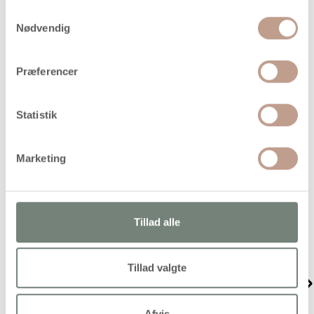
Samtykkevalg
Nødvendig
Papir i god kvalitet, som du kan tegne på med blyanter,
grafitstifter, kul, farvekridt m.m.
Præferencer
Statistik
Alternativer
Marketing
Tillad alle
Tillad valgte
Karton, A4, 220 g, hvid, 10
Karton, A2, ark 420x594
ark/ 1 pk.
mm, 180 g, sort, 10ark/ 1
pk.
Afvis