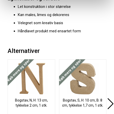
Let konstruktion i stor størrelse
Kan males, limes og dekoreres
Velegnet som kreativ basis
Håndlavet produkt med ensartet form
Alternativer
Køb mere og spar
Køb mere og spar
Køb
Bogstav, N, H: 13 cm,
Bogstav, S, H: 10 cm, B: 8
tykkelse 2 cm, 1 stk.
cm, tykkelse 1,7 cm, 1 stk.