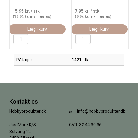
15,95 kr.
/ stk
7,95 kr.
/ stk
(19,94 kr. inkl. moms)
(9,94 kr. inkl. moms)
Læg i kurv
Læg i kurv
På lager:
1421 stk
Kontakt os
Hobbyprodukter.dk
info@hobbyprodukter.dk
JustMore K/S
CVR: 32 44 30 36
Solvang 12