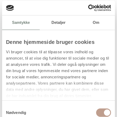
Håndlavet #-tegn i papmaché til
Samtykke
Detaljer
Om
dekoration og kreative formål
Dette håndlavede tegn i papmaché er udformet som #-
symbolet (hashtag) og har en stor og markant størrelse,
Denne hjemmeside bruger cookies
der gør det velegnet til synlig dekoration og kreative
projekter. Overfladen er ubehandlet og kan anvendes som
Vi bruger cookies til at tilpasse vores indhold og
base for maling, beklædning eller anden kreativ
annoncer, til at vise dig funktioner til sociale medier og til
forarbejdning.
at analysere vores trafik. Vi deler også oplysninger om
din brug af vores hjemmeside med vores partnere inden
Tegnet er let, men formstabilt, og kan anvendes alene eller
kombineres med bogstaver, tal eller andre symboler i
for sociale medier, annonceringspartnere og
hobbyprojekter, undervisning, temadekorationer eller
analysepartnere. Vores partnere kan kombinere disse
udsmykning.
data med andre oplysninger, du har givet dem, eller som
de har indsamlet fra din brug af deres tjenester.
Anvendelse
Samtykkevalg
Kreative projekter og hobby
Nødvendig
Dekoration og udsmykning