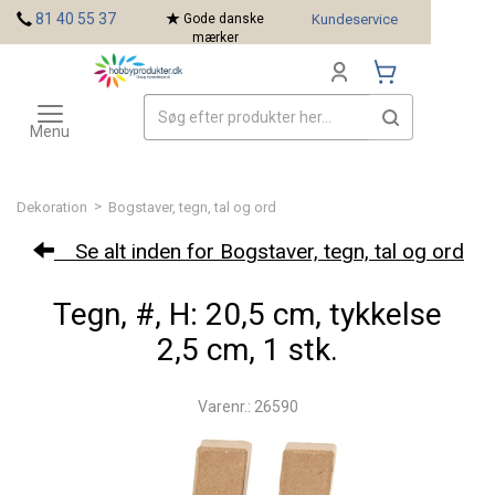
<
81 40 55 37
Gode danske
Kundeservice
mærker
Toggle
Mærker
navigation
Menu
>
Dekoration
Bogstaver, tegn, tal og ord
Se alt inden for Bogstaver, tegn, tal og ord
Tegn, #, H: 20,5 cm, tykkelse
2,5 cm, 1 stk.
Varenr.: 26590