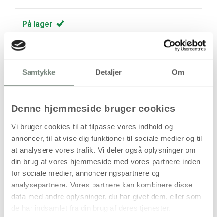
På lager
Levering: 1-3 hverdage
Handelsbetingelser
Samtykke
Detaljer
Om
Håndlavet tal i papmaché til dekoration og
Denne hjemmeside bruger cookies
kreative formål
Vi bruger cookies til at tilpasse vores indhold og
Dette håndlavede tal i papmaché er udformet som tallet 5
annoncer, til at vise dig funktioner til sociale medier og til
og har en stor og tydelig størrelse, der gør det velegnet til
at analysere vores trafik. Vi deler også oplysninger om
synlig dekoration og kreative projekter. Overfladen er
din brug af vores hjemmeside med vores partnere inden
ubehandlet og kan anvendes som base for maling,
beklædning eller anden kreativ forarbejdning.
for sociale medier, annonceringspartnere og
analysepartnere. Vores partnere kan kombinere disse
Tallet er let, men formstabilt, og kan anvendes alene eller
data med andre oplysninger, du har givet dem, eller som
kombineres med andre tal i hobbyprojekter, undervisning,
de har indsamlet fra din brug af deres tjenester.
temadekorationer eller udsmykning.