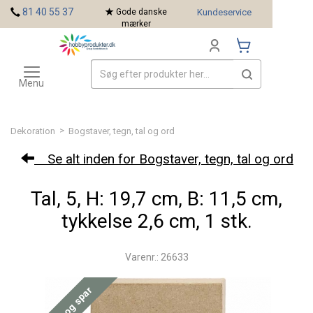
<
81 40 55 37
Gode danske
Kundeservice
mærker
Toggle
Mærker
navigation
Menu
>
Dekoration
Bogstaver, tegn, tal og ord
Se alt inden for Bogstaver, tegn, tal og ord
Tal, 5, H: 19,7 cm, B: 11,5 cm,
tykkelse 2,6 cm, 1 stk.
Varenr.: 26633