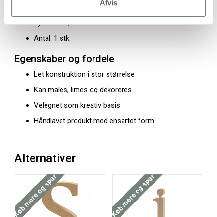
Afvis
Bredde: 11,5 cm
Tykkelse: 2,6 cm
Antal: 1 stk.
Egenskaber og fordele
Let konstruktion i stor størrelse
Kan males, limes og dekoreres
Velegnet som kreativ basis
Håndlavet produkt med ensartet form
Alternativer
Køb mere og spar
Køb mere og spar
Køb