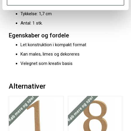
Bredde: 6,8 cm
Tykkelse: 1,7 cm
Antal: 1 stk.
Egenskaber og fordele
Let konstruktion i kompakt format
Kan males, limes og dekoreres
Velegnet som kreativ basis
Alternativer
Køb mere og spar
Køb mere og spar
Køb