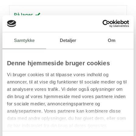
På lager
Levering: 1-3 hverdage
Handelsbetingelser
Samtykke
Detaljer
Om
Denne hjemmeside bruger cookies
Håndlavet tal i papmaché til dekoration og
kreative formål
Vi bruger cookies til at tilpasse vores indhold og
Dette håndlavede tal i papmaché er udformet som tallet 4
annoncer, til at vise dig funktioner til sociale medier og til
og har en kompakt størrelse, der gør det velegnet til
at analysere vores trafik. Vi deler også oplysninger om
dekoration og kreative projekter. Overfladen er ubehandlet
din brug af vores hjemmeside med vores partnere inden
og kan anvendes som base for maling, beklædning eller
for sociale medier, annonceringspartnere og
anden kreativ forarbejdning.
analysepartnere. Vores partnere kan kombinere disse
Tallet er let, men formstabilt, og kan anvendes alene eller
data med andre oplysninger, du har givet dem, eller som
kombineres med andre tal i hobbyprojekter, undervisning,
de har indsamlet fra din brug af deres tjenester.
temadekorationer eller udsmykning.