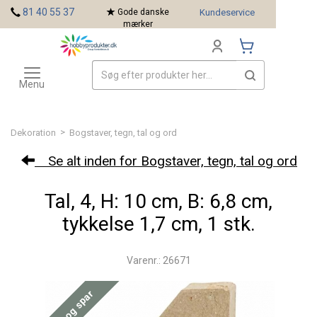
<
81 40 55 37
Gode danske
Kundeservice
mærker
Toggle
Mærker
navigation
Menu
>
Dekoration
Bogstaver, tegn, tal og ord
Se alt inden for Bogstaver, tegn, tal og ord
Tal, 4, H: 10 cm, B: 6,8 cm,
tykkelse 1,7 cm, 1 stk.
Varenr.: 26671