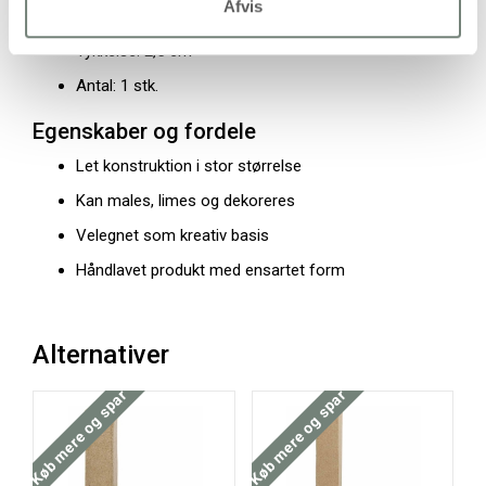
Afvis
Bredde: 12 cm
Tykkelse: 2,5 cm
Antal: 1 stk.
Egenskaber og fordele
Let konstruktion i stor størrelse
Kan males, limes og dekoreres
Velegnet som kreativ basis
Håndlavet produkt med ensartet form
Alternativer
Køb mere og spar
Køb mere og spar
Køb