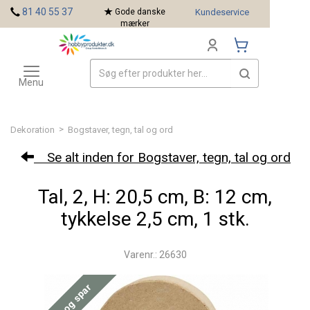
<
81 40 55 37
Gode danske
Kundeservice
mærker
Toggle
Mærker
navigation
Menu
>
Dekoration
Bogstaver, tegn, tal og ord
Se alt inden for Bogstaver, tegn, tal og ord
Tal, 2, H: 20,5 cm, B: 12 cm,
tykkelse 2,5 cm, 1 stk.
Varenr.: 26630