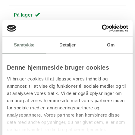
På lager
Levering: 1-3 hverdage
Handelsbetingelser
Samtykke
Detaljer
Om
Håndlavet tal i papmaché til dekoration og
Denne hjemmeside bruger cookies
kreative formål
Vi bruger cookies til at tilpasse vores indhold og
Dette håndlavede tal i papmaché er udformet som tallet 2
annoncer, til at vise dig funktioner til sociale medier og til
og har en stor og markant størrelse, der gør det velegnet til
at analysere vores trafik. Vi deler også oplysninger om
synlig dekoration og kreative projekter. Overfladen er
din brug af vores hjemmeside med vores partnere inden
ubehandlet og kan anvendes som base for maling,
beklædning eller anden kreativ forarbejdning.
for sociale medier, annonceringspartnere og
analysepartnere. Vores partnere kan kombinere disse
Tallet er let, men formstabilt, og kan anvendes alene eller
data med andre oplysninger, du har givet dem, eller som
kombineres med andre tal i hobbyprojekter, undervisning,
de har indsamlet fra din brug af deres tjenester.
temadekorationer eller udsmykning.