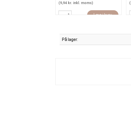
(9,94 kr. inkl. moms)
(
Læg i kurv
På lager: