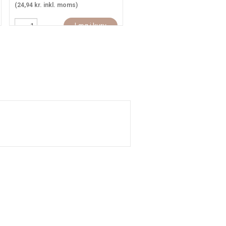
(24,94 kr. inkl. moms)
(19,94 kr. inkl. moms)
Læg i kurv
Læg i kur