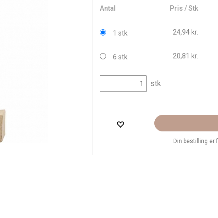
Antal
Pris / Stk
24,94 kr.
1 stk
20,81 kr.
6 stk
stk
Din bestilling er