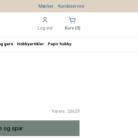
Mærker
Kundeservice
Log ind
Kurv (0)
og garn
Hobbyartikler
Papir hobby
Varenr.: 26629
 og spar