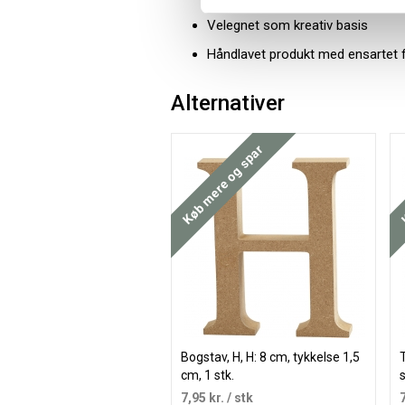
Velegnet som kreativ basis
Håndlavet produkt med ensartet
Alternativer
Køb mere og spar
K
Bogstav, H, H: 8 cm, tykkelse 1,5
T
cm, 1 stk.
s
7,95 kr.
/ stk
7