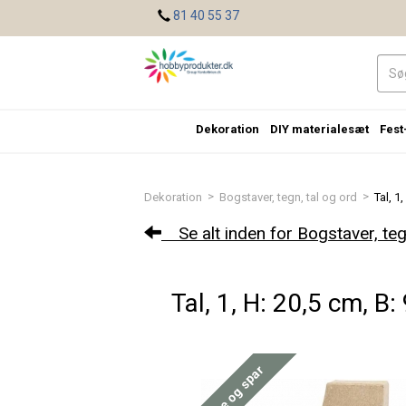
<
81 40 55 37
Dekoration
DIY materialesæt
Fest
>
>
Dekoration
Bogstaver, tegn, tal og ord
Tal, 1
Se alt inden for Bogstaver, tegn
Tal, 1, H: 20,5 cm, B:
Køb mere og spar