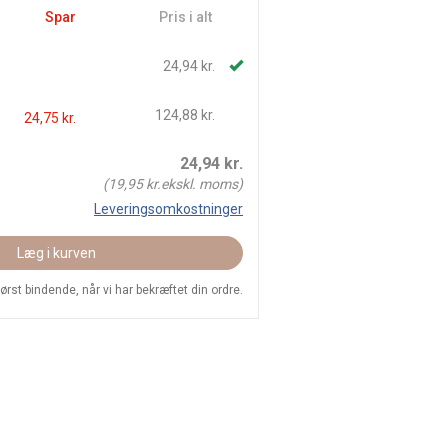
Spar
Pris i alt
24,94 kr.
124,88 kr.
24,75 kr.
24,94
kr.
(
19,95
kr.ekskl. moms)
Leveringsomkostninger
Læg i kurven
 først bindende, når vi har bekræftet din ordre.