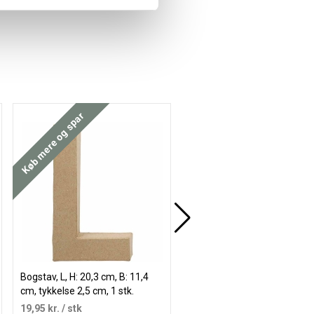
Køb mere og spar
Køb mere og spar
Bogstav, L, H: 20,3 cm, B: 11,4
Bogstav, A, H: 13 cm, tykkels
cm, tykkelse 2,5 cm, 1 stk.
cm, 1 stk.
19,95 kr.
/ stk
15,95 kr.
/ stk