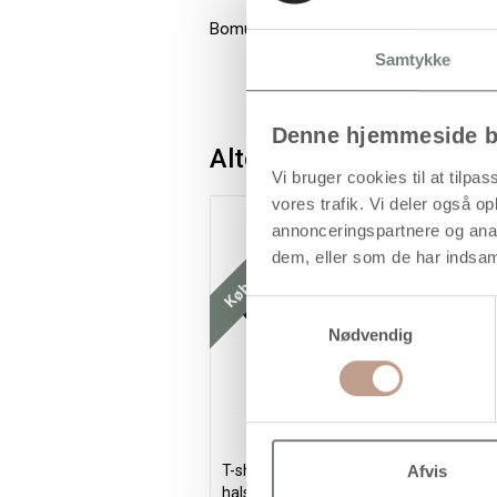
Bomulds T-shirt med rund hals, som du 
Samtykke
Denne hjemmeside b
Alternativer
Vi bruger cookies til at tilpas
vores trafik. Vi deler også 
Køb mere og spar
K
annonceringspartnere og anal
dem, eller som de har indsaml
Samtykkevalg
Nødvendig
Afvis
T-shirt, B: 40 cm, str. 7-8 år, rund
T
hals, 145 g, sort, 1 stk.
r