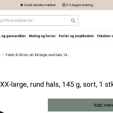
Gode danske mærker
3-5 dages levering
- og gaveartikler
Maling og farver
Perler og smykkedele
Tekstiler 
>
s
T-shirt, B: 60 cm, str. XX-large, rund hals, 14...
 XX-large, rund hals, 145 g, sort, 1 st
Køb mere