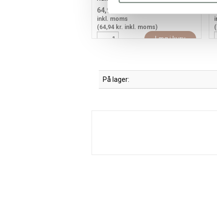
64,94
51,95 kr.
/ stk
inkl. moms
i
(64,94 kr. inkl. moms)
(
Læg i kurv
På lager: