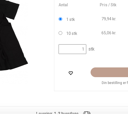
Antal
Pris / Stk
79,94 kr.
1 stk
65,06 kr.
10 stk
stk
Din bestilling er
Levering: 1-3 hverdage