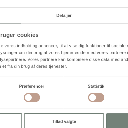
selv kan sætte dit eget personlige præg på
Detaljer
ruger cookies
se vores indhold og annoncer, til at vise dig funktioner til sociale
oplysninger om din brug af vores hjemmeside med vores partnere i
øb mere og spar
Køb mere og spar
ysepartnere. Vores partnere kan kombinere disse data med andr
et fra din brug af deres tjenester.
Præferencer
Statistik
Tillad valgte
-shirt, B: 59 cm, str. X-large,
T-shirt, B: 52 cm, str. medium,
und hals, 145 g, hvid, 1 stk.
rund hals, 145 g, hvid, 1 stk.