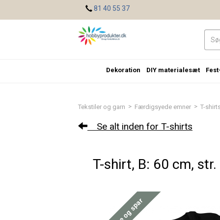
<
81 40 55 37
Dekoration
DIY materialesæt
Fest
>
>
Tekstiler og garn
Færdigsyede emner
T-shirt
Se alt inden for T-shirts
T-shirt, B: 60 cm, str.
Køb mere og spar