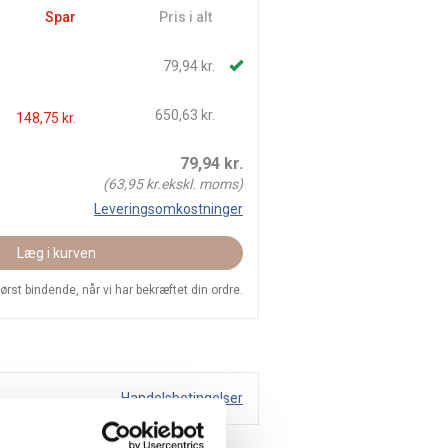
Spar
Pris i alt
79,94 kr.
650,63 kr.
148,75 kr.
79,94
kr.
(
63,95
kr.ekskl. moms)
Leveringsomkostninger
Læg i kurven
 først bindende, når vi har bekræftet din ordre.
Handelsbetingelser