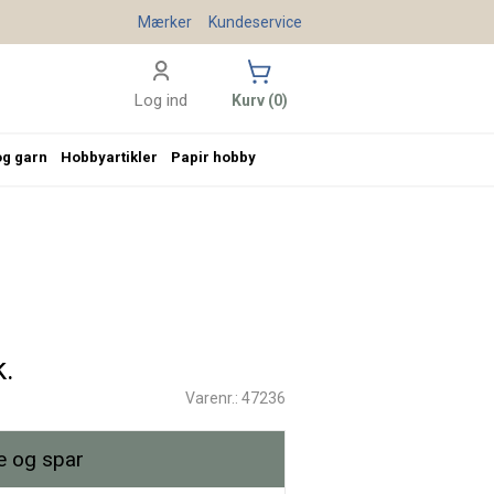
Mærker
Kundeservice
Log ind
Kurv (0)
og garn
Hobbyartikler
Papir hobby
k.
Varenr.: 47236
 og spar