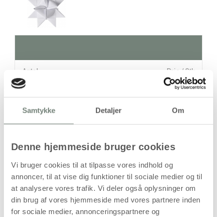
Antal
Pris / Stk
99,94 kr.
1 stk
Samtykke
Detaljer
Om
stk
99,94
kr.
Denne hjemmeside bruger cookies
(
79,95
kr.ekskl. moms)
Vi bruger cookies til at tilpasse vores indhold og
Leveringsomkostninger
annoncer, til at vise dig funktioner til sociale medier og til
at analysere vores trafik. Vi deler også oplysninger om
Læg i kurven
din brug af vores hjemmeside med vores partnere inden
Din bestilling er først bindende,
for sociale medier, annonceringspartnere og
når vi har bekræftet din ordre.