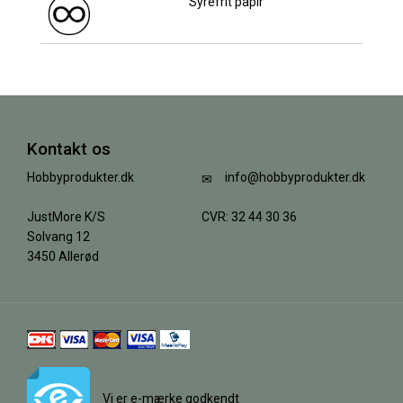
Syrefrit papir
Kontakt os
Hobbyprodukter.dk
info@hobbyprodukter.dk
JustMore K/S
CVR: 32 44 30 36
Solvang 12
3450 Allerød
Vi er e-mærke godkendt