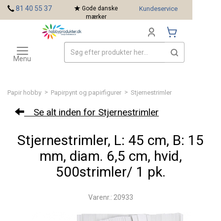
<
81 40 55 37
Gode danske
Kundeservice
mærker
Toggle
Mærker
navigation
Menu
>
>
Papir hobby
Papirpynt og papirfigurer
Stjernestrimler
Se alt inden for Stjernestrimler
Stjernestrimler, L: 45 cm, B: 15
mm, diam. 6,5 cm, hvid,
500strimler/ 1 pk.
Varenr.: 20933