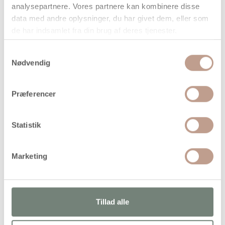
analysepartnere. Vores partnere kan kombinere disse
data med andre oplysninger, du har givet dem, eller som
de har indsamlet fra din brug af deres tjenester.
Samtykkevalg
Nødvendig
På lager
Levering: 1-3 hverdage
Præferencer
Handelsbetingelser
Statistik
Traditionelle stjernestrimler til stjerner, guirlander m.m.
Diam. angiver den færdige stjernes mål
Marketing
Tillad alle
Alternativer