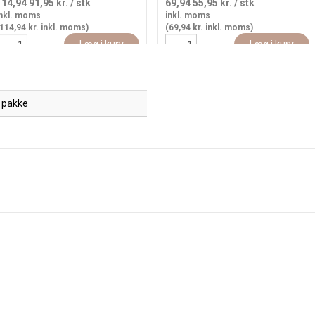
114,94
91,95 kr.
/ stk
69,94
55,95 kr.
/ stk
nkl. moms
inkl. moms
114,94 kr. inkl. moms)
(69,94 kr. inkl. moms)
Læg i kurv
Læg i kurv
 pakke