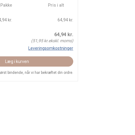
/ Pakke
Pris i alt
,94 kr.
64,94 kr.
64,94
kr.
(
51,95
kr.ekskl. moms)
Leveringsomkostninger
Læg i kurven
 først bindende, når vi har bekræftet din ordre.