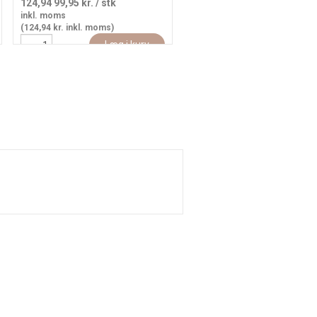
124,94
99,95 kr.
/ stk
inkl. moms
(124,94 kr. inkl. moms)
Læg i kurv