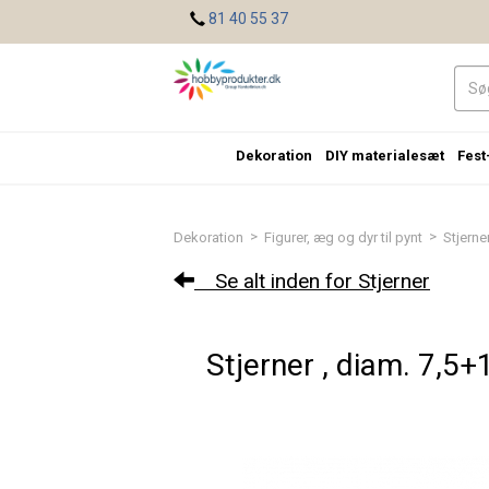
<
81 40 55 37
Dekoration
DIY materialesæt
Fest
>
>
Dekoration
Figurer, æg og dyr til pynt
Stjerne
Se alt inden for Stjerner
Stjerner , diam. 7,5+