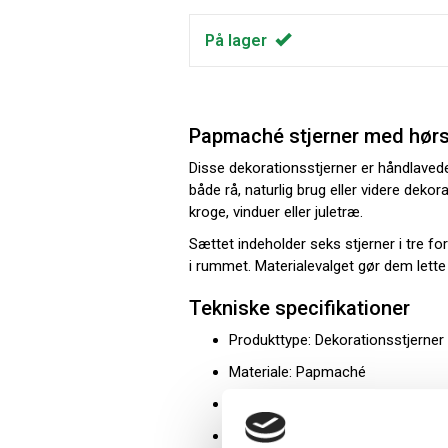
På lager
Papmaché stjerner med hør­s
Disse dekorationsstjerner er håndlavede
både rå, naturlig brug eller videre dek
kroge, vinduer eller juletræ.
Sættet indeholder seks stjerner i tre fo
i rummet. Materialevalget gør dem let
Tekniske specifikationer
Produkttype: Dekorationsstjerner
Materiale: Papmaché
Ophæng: Hør­snor
Antal: 6 stk. pr. pakke