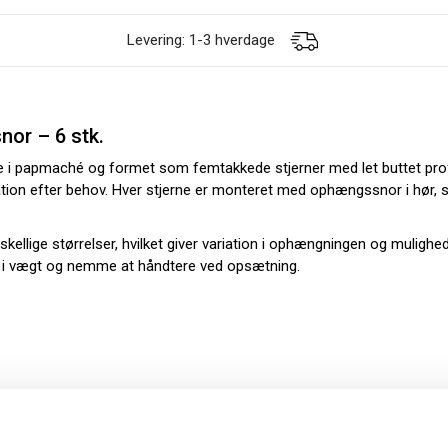
Levering: 1-3 hverdage
nor – 6 stk.
 i papmaché og formet som femtakkede stjerner med let buttet profil
oration efter behov. Hver stjerne er monteret med ophængssnor i hør,
rskellige størrelser, hvilket giver variation i ophængningen og muligh
te i vægt og nemme at håndtere ved opsætning.