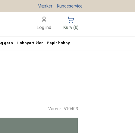
Mærker
Kundeservice
Log ind
Kurv (0)
og garn
Hobbyartikler
Papir hobby
Varenr.: 510403