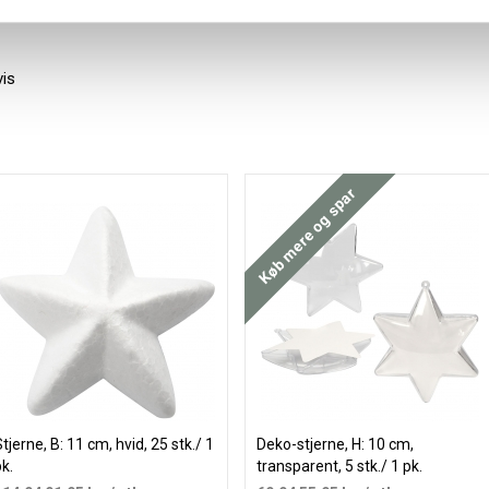
vis
Køb mere og spar
tjerne, B: 11 cm, hvid, 25 stk./ 1
Deko-stjerne, H: 10 cm,
k.
transparent, 5 stk./ 1 pk.