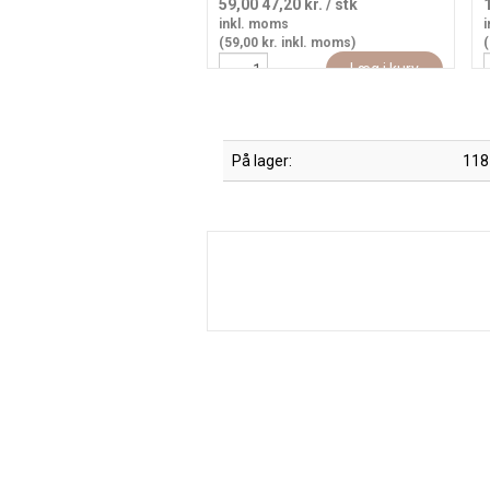
59,00
47,20 kr.
/ stk
inkl. moms
i
(59,00 kr. inkl. moms)
(
Læg i kurv
På lager:
118