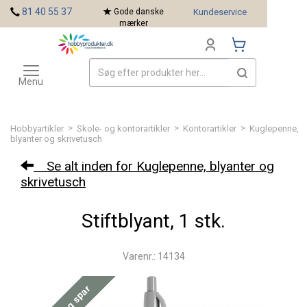
<
81 40 55 37
Gode danske
Kundeservice
mærker
Toggle
Mærker
navigation
Menu
>
>
>
Hobbyartikler
Skole- og kontorartikler
Kontorartikler
Kuglepenne,
blyanter og skrivetusch
Se alt inden for Kuglepenne, blyanter og
skrivetusch
Stiftblyant, 1 stk.
Varenr.: 14134