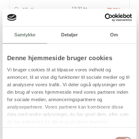
13,31 kr.
12 stk
79,50 kr.
stk
Samtykke
Detaljer
Om
19,94
kr.
(
15,95
kr.ekskl. moms)
Leveringsomkostninger
Denne hjemmeside bruger cookies
Læg i kurven
Vi bruger cookies til at tilpasse vores indhold og
annoncer, til at vise dig funktioner til sociale medier og til
Din bestilling er først bindende,
at analysere vores trafik. Vi deler også oplysninger om
når vi har bekræftet din ordre.
din brug af vores hjemmeside med vores partnere inden
for sociale medier, annonceringspartnere og
analysepartnere. Vores partnere kan kombinere disse
data med andre oplysninger, du har givet dem, eller som
de har indsamlet fra din brug af deres tjenester.
På lager
Samtykkevalg
Levering: 1-3 hverdage