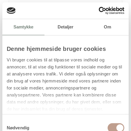
stk
Samtykke
Detaljer
Om
9,94
kr.
(
7,95
kr.ekskl. moms)
Leveringsomkostninger
Denne hjemmeside bruger cookies
Læg i kurven
Vi bruger cookies til at tilpasse vores indhold og
Din bestilling er først bindende,
annoncer, til at vise dig funktioner til sociale medier og til
når vi har bekræftet din ordre.
at analysere vores trafik. Vi deler også oplysninger om
din brug af vores hjemmeside med vores partnere inden
for sociale medier, annonceringspartnere og
analysepartnere. Vores partnere kan kombinere disse
data med andre oplysninger, du har givet dem, eller som
de har indsamlet fra din brug af deres tjenester.
På lager
Levering: 1-3 hverdage
Samtykkevalg
Nødvendig
Handelsbetingelser