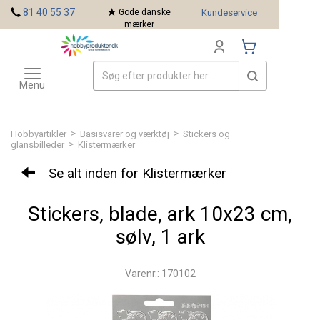
<
81 40 55 37
Gode danske
Kundeservice
mærker
Toggle
Mærker
navigation
Menu
>
>
Hobbyartikler
Basisvarer og værktøj
Stickers og
>
glansbilleder
Klistermærker
Se alt inden for Klistermærker
Stickers, blade, ark 10x23 cm,
sølv, 1 ark
Varenr.: 170102