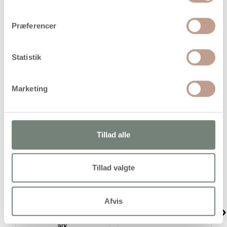
Præferencer
Selvklæbende foliestickers med motiv
Statistik
Marketing
Alternativer
Tillad alle
Tillad valgte
Afvis
Stickers, skovdyr, ark
Stickers, forårsblomster,
10x23 cm, ca. 16 stk., 1
ark 15x16,5 cm, 1 ark
ark