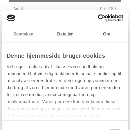
Antal
Pris / Stk
9,94 kr.
1 stk
Samtykke
Detaljer
Om
stk
9,94
kr.
Denne hjemmeside bruger cookies
(
7,95
kr.ekskl. moms)
Leveringsomkostninger
Vi bruger cookies til at tilpasse vores indhold og
annoncer, til at vise dig funktioner til sociale medier og til
Kan først bestilles, når det igen er på lager
at analysere vores trafik. Vi deler også oplysninger om
din brug af vores hjemmeside med vores partnere inden
for sociale medier, annonceringspartnere og
analysepartnere. Vores partnere kan kombinere disse
data med andre oplysninger, du har givet dem, eller som
de har indsamlet fra din brug af deres tjenester.
Samtykkevalg