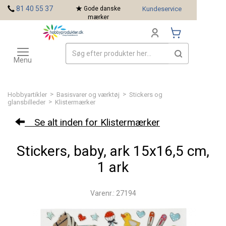
<
81 40 55 37
Gode danske
Kundeservice
mærker
Toggle
Mærker
navigation
Menu
>
>
Hobbyartikler
Basisvarer og værktøj
Stickers og
>
glansbilleder
Klistermærker
Se alt inden for Klistermærker
Stickers, baby, ark 15x16,5 cm,
1 ark
Varenr.: 27194