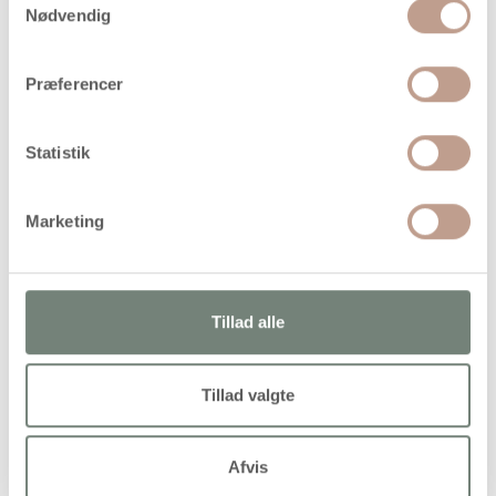
Bestillingsvare
Nødvendig
Levering: Ikke på lager
Præferencer
Handelsbetingelser
Statistik
Selvklæbende klistermærker af plast til dekoration af kort,
bøger, tegninger m.m
Marketing
Tillad alle
Alternativer
Tillad valgte
Afvis