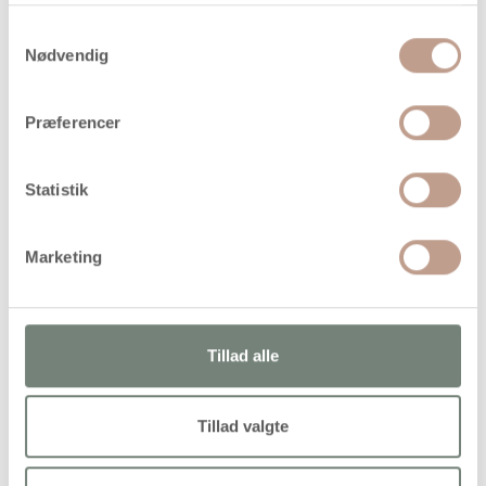
Samtykkevalg
På lager
Nødvendig
Levering: 1-3 hverdage
Præferencer
Handelsbetingelser
Statistik
Træstempler med trykflade i gummi med bogstaver og tal
Marketing
Tillad alle
Alternativer
Tillad valgte