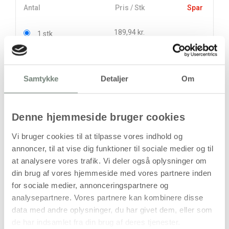
Antal
Pris / Stk
Spar
189,94 kr.
1 stk
152,00 kr.
6 stk
227,63 kr.
Samtykke
Detaljer
Om
stk
189,94
kr.
Denne hjemmeside bruger cookies
(
151,95
kr.ekskl. moms)
Leveringsomkostninger
Vi bruger cookies til at tilpasse vores indhold og
annoncer, til at vise dig funktioner til sociale medier og til
Læg i kurven
at analysere vores trafik. Vi deler også oplysninger om
din brug af vores hjemmeside med vores partnere inden
Din bestilling er først bindende,
for sociale medier, annonceringspartnere og
når vi har bekræftet din ordre.
analysepartnere. Vores partnere kan kombinere disse
data med andre oplysninger, du har givet dem, eller som
de har indsamlet fra din brug af deres tjenester.