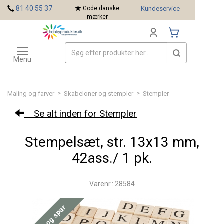
<
81 40 55 37
Gode danske
Kundeservice
mærker
Toggle
Mærker
navigation
Menu
>
>
Maling og farver
Skabeloner og stempler
Stempler
Se alt inden for Stempler
Stempelsæt, str. 13x13 mm,
42ass./ 1 pk.
Varenr.: 28584