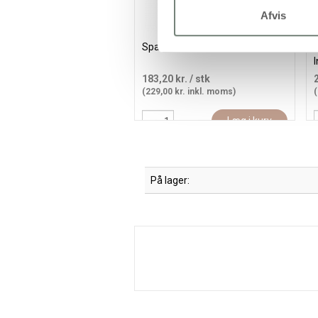
Afvis
Sparekat, H: 14 cm, 8 stk./ 1 pk.
S
I
p
183,20 kr.
/ stk
(229,00 kr. inkl. moms)
(
Læg i kurv
På lager: