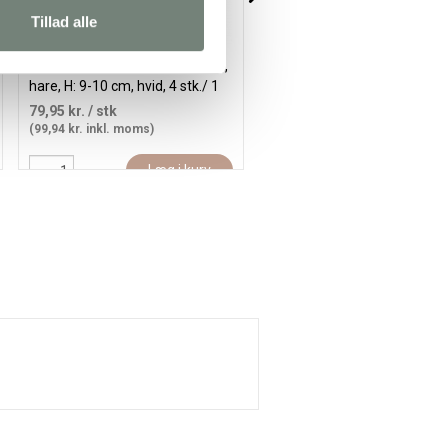
Tillad alle
Sparebøsse, ugle, ræv, pindsvin,
Sparebøsse, Panda, str. 9x7
hare, H: 9-10 cm, hvid, 4 stk./ 1
cm, 6 stk./ 1 pk.
pk.
79,95 kr.
/ stk
99,95 kr.
/ stk
(99,94 kr. inkl. moms)
(124,94 kr. inkl. moms)
Læg i kurv
Læg i kur