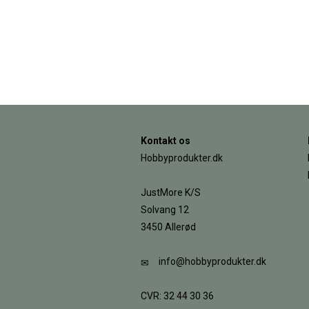
Kontakt os
Hobbyprodukter.dk
JustMore K/S
Solvang 12
3450 Allerød
info@hobbyprodukter.dk
CVR: 32 44 30 36