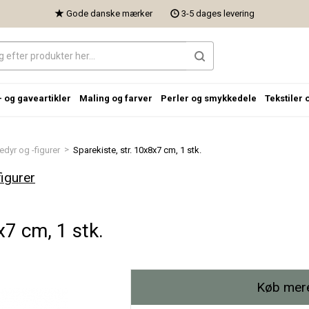
Gode danske mærker
3-5 dages levering
- og gaveartikler
Maling og farver
Perler og smykkedele
Tekstiler 
>
edyr og -figurer
Sparekiste, str. 10x8x7 cm, 1 stk.
igurer
x7 cm, 1 stk.
Køb mere