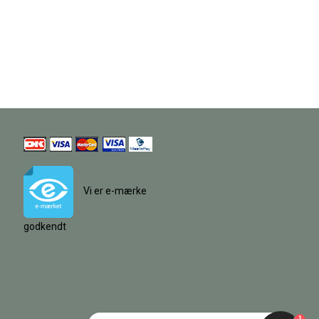
Vi er e-mærke
godkendt