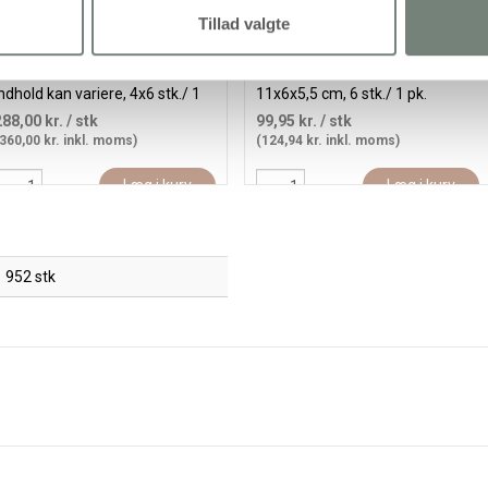
Tillad valgte
parebøsser, Dyr, str. 8,5-11 cm,
Sparebøsse, Pingvin, str.
ndhold kan variere, 4x6 stk./ 1
11x6x5,5 cm, 6 stk./ 1 pk.
k.
288,00 kr.
/ stk
99,95 kr.
/ stk
360,00 kr. inkl. moms)
(124,94 kr. inkl. moms)
Læg i kurv
Læg i kurv
952 stk