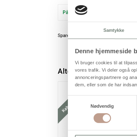
På lager
Samtykke
Sparekiste i træ med lås i bunden
Denne hjemmeside b
Vi bruger cookies til at tilpas
Alternativer
vores trafik. Vi deler også 
annonceringspartnere og anal
dem, eller som de har indsaml
Køb mere og spar
Samtykkevalg
Nødvendig