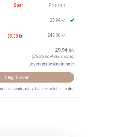
Spar
Pris i alt
29,94 kr.
240,00 kr.
59,38 kr.
29,94
kr.
(
23,95
kr.ekskl. moms)
Leveringsomkostninger
Læg i kurven
 først bindende, når vi har bekræftet din ordre.