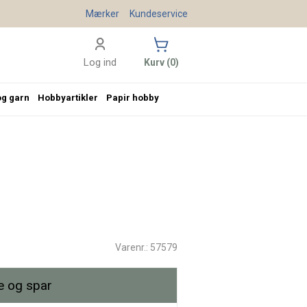
Mærker
Kundeservice
Log ind
Kurv (0)
og garn
Hobbyartikler
Papir hobby
Varenr.: 57579
 og spar