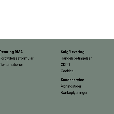
Retur og RMA
Salg/Levering
Fortrydelsesformular
Handelsbetingelser
Reklamationer
GDPR
Cookies
Kundeservice
Åbningstider
Bankoplysninger