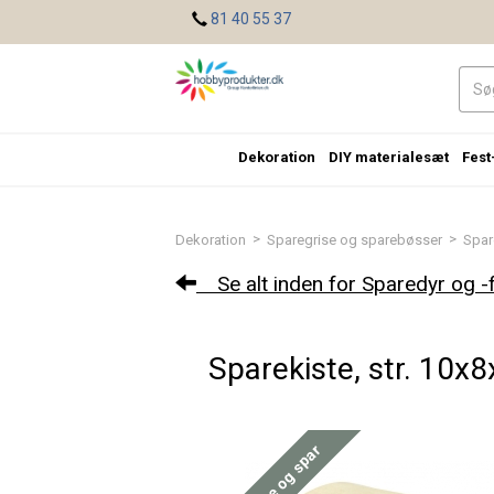
<
81 40 55 37
Dekoration
DIY materialesæt
Fest
>
>
Dekoration
Sparegrise og sparebøsser
Spar
Se alt inden for Sparedyr og -f
Sparekiste, str. 10x8
Køb mere og spar