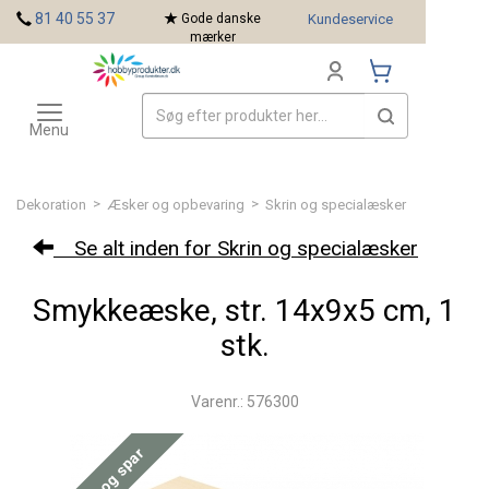
<
81 40 55 37
Gode danske
Kundeservice
mærker
Toggle
Mærker
navigation
Menu
>
>
Dekoration
Æsker og opbevaring
Skrin og specialæsker
Se alt inden for Skrin og specialæsker
Smykkeæske, str. 14x9x5 cm, 1
stk.
Varenr.: 576300