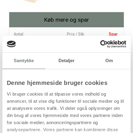
Køb mere og spar
Antal
Pris / Stk
Spar
29,94 kr.
1 stk
Samtykke
Detaljer
Om
24,00 kr.
10 stk
59,38 kr.
stk
Denne hjemmeside bruger cookies
29,94
kr.
Vi bruger cookies til at tilpasse vores indhold og
(
23,95
kr.ekskl. moms)
annoncer, til at vise dig funktioner til sociale medier og til
Leveringsomkostninger
at analysere vores trafik. Vi deler også oplysninger om
din brug af vores hjemmeside med vores partnere inden
Læg i kurven
for sociale medier, annonceringspartnere og
analysepartnere. Vores partnere kan kombinere disse
Din bestilling er først bindende,