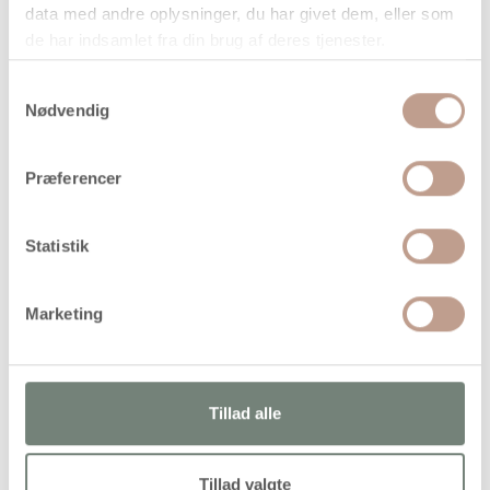
data med andre oplysninger, du har givet dem, eller som
når vi har bekræftet din ordre.
de har indsamlet fra din brug af deres tjenester.
Samtykkevalg
Nødvendig
På lager
Præferencer
Levering: 1-3 hverdage
Handelsbetingelser
Statistik
Marketing
Trææske med magnetlås
Tillad alle
Alternativer
Tillad valgte