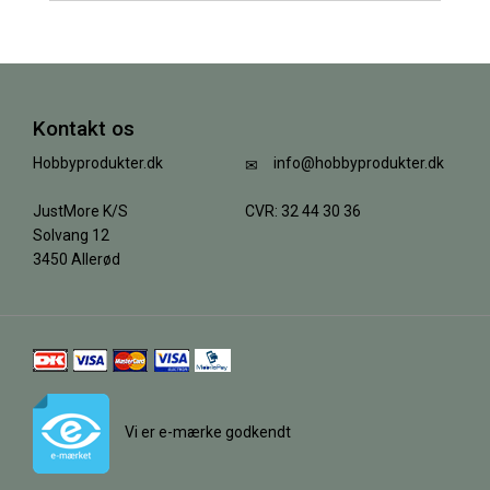
Kontakt os
Hobbyprodukter.dk
info@hobbyprodukter.dk
JustMore K/S
CVR: 32 44 30 36
Solvang 12
3450 Allerød
Vi er e-mærke godkendt