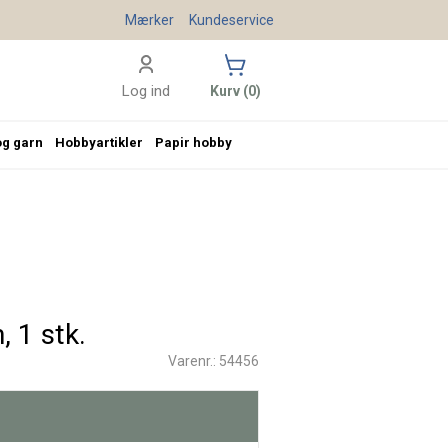
Mærker
Kundeservice
Log ind
Kurv (0)
og garn
Hobbyartikler
Papir hobby
, 1 stk.
Varenr.: 54456