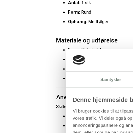
Antal:
1 stk.
Form:
Rund
Ophæng:
Medfølger
Materiale og udførelse
Fremstillet i lyst træ
Rund udformning
Glat overflade
Ophæng monteret
Samtykke
Anvendelse
Denne hjemmeside b
Skiltet kan anvendes til:
Vi bruger cookies til at tilpas
Markering af mobiltelefonforbud
vores trafik. Vi deler også 
annonceringspartnere og anal
Ophæng på døre og vægge
dem, eller som de har indsaml