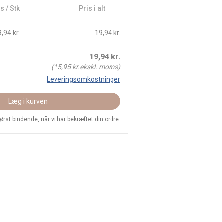
s / Stk
Pris i alt
,94 kr.
19,94 kr.
19,94
kr.
(
15,95
kr.ekskl. moms)
Leveringsomkostninger
Læg i kurven
 først bindende, når vi har bekræftet din ordre.