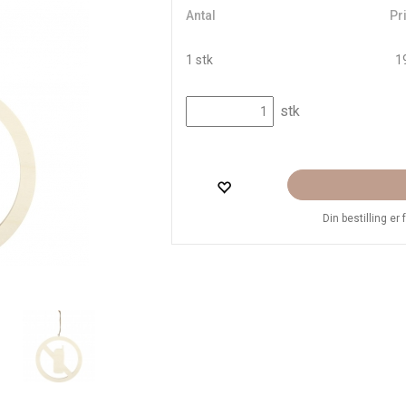
Antal
Pri
1 stk
19
stk
Din bestilling er