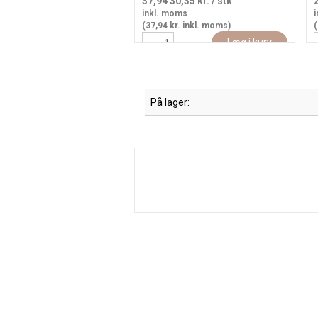
37,94
30,35 kr.
/ stk
inkl. moms
i
(37,94 kr. inkl. moms)
(
Læg i kurv
På lager: