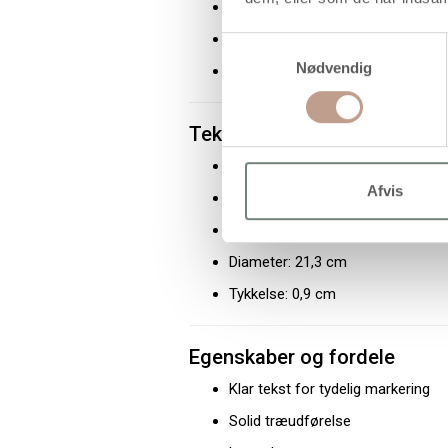
Institutionsbrug
Værksteder
Samtykkevalg
Nødvendig
Hobbyrum
Tekniske specifikationer
Produkttype: Skilt
Afvis
Materiale: Træ
Antal dele: 1
Diameter: 21,3 cm
Tykkelse: 0,9 cm
Egenskaber og fordele
Klar tekst for tydelig markering
Solid træudførelse