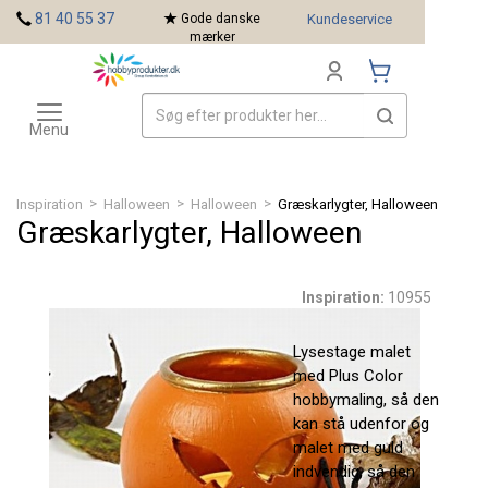
<
81 40 55 37
Gode danske
Kundeservice
mærker
Toggle
Mærker
navigation
Menu
>
>
>
Inspiration
Halloween
Halloween
Græskarlygter, Halloween
Græskarlygter, Halloween
Inspiration:
10955
Lysestage malet
med Plus Color
hobbymaling, så den
kan stå udenfor og
malet med guld
indvendig, så den