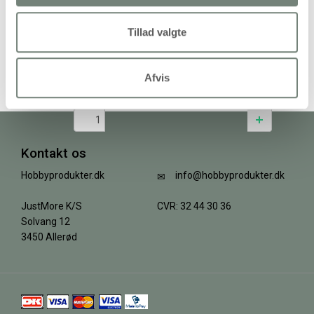
Tillad valgte
Edderkopper, str. 4 cm, 60stk./ 1 pk.
Afvis
159,94 kr.
/ stk
+
Kontakt os
Hobbyprodukter.dk
info@hobbyprodukter.dk
JustMore K/S
CVR: 32 44 30 36
Solvang 12
3450 Allerød