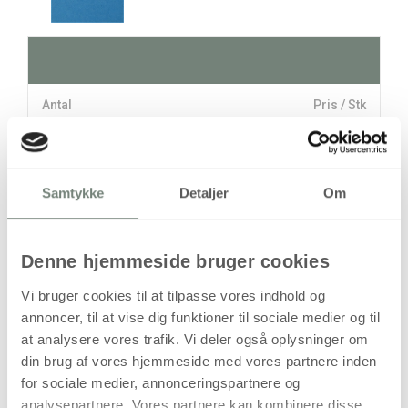
Antal
Pris / Stk
77,94 kr.
1 stk
Samtykke
Detaljer
Om
stk
77,94
kr.
Denne hjemmeside bruger cookies
(
62,35
kr.ekskl. moms)
Leveringsomkostninger
Vi bruger cookies til at tilpasse vores indhold og
annoncer, til at vise dig funktioner til sociale medier og til
Læg i kurven
at analysere vores trafik. Vi deler også oplysninger om
Din bestilling er først bindende,
din brug af vores hjemmeside med vores partnere inden
når vi har bekræftet din ordre.
for sociale medier, annonceringspartnere og
analysepartnere. Vores partnere kan kombinere disse