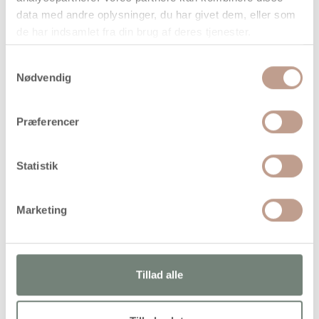
data med andre oplysninger, du har givet dem, eller som
de har indsamlet fra din brug af deres tjenester.
Samtykkevalg
På lager
Nødvendig
Levering: 1-3 hverdage
Handelsbetingelser
Præferencer
Statistik
Ensfarvede, tekstil-lignende 1-lags servietter af god kvalitet
Marketing
Alternativer
Tillad alle