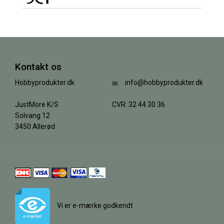
Kontakt os
Hobbyprodukter.dk
info@hobbyprodukter.dk
JustMore K/S
CVR: 32 44 30 36
Solvang 12
3450 Allerød
Vi er e-mærke godkendt