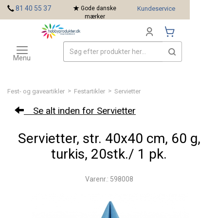
<
81 40 55 37
Gode danske
Kundeservice
mærker
Toggle
Mærker
navigation
Menu
>
>
Fest- og gaveartikler
Festartikler
Servietter
Se alt inden for Servietter
Servietter, str. 40x40 cm, 60 g,
turkis, 20stk./ 1 pk.
Varenr.: 598008