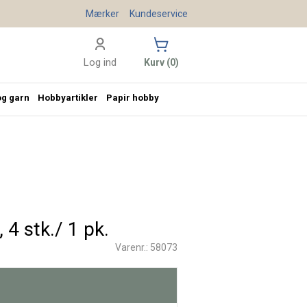
Mærker
Kundeservice
Log ind
Kurv (0)
og garn
Hobbyartikler
Papir hobby
 4 stk./ 1 pk.
Varenr.: 58073