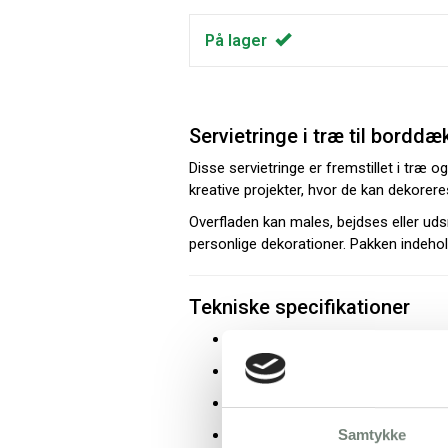
På lager
Servietringe i træ til borddæ
Disse servietringe er fremstillet i træ 
kreative projekter, hvor de kan dekorere
Overfladen kan males, bejdses eller ud
personlige dekorationer. Pakken indehold
Tekniske specifikationer
Produktbetegnelse: Servietring
Materiale: Træ
Motiv: Udskåret gevir
Højde: 8 cm
Samtykke