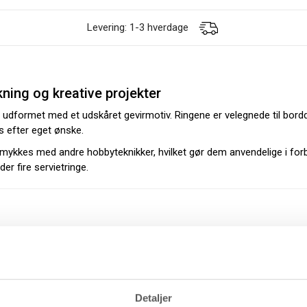
Levering: 1-3 hverdage
kning og kreative projekter
og udformet med et udskåret gevirmotiv. Ringene er velegnede til bord
s efter eget ønske.
smykkes med andre hobbyteknikker, hvilket gør dem anvendelige i fo
er fire servietringe.
Detaljer