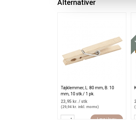
Alternativer
K
Tøjklemmer, L: 80 mm, B: 10
K
mm, 10 stk./ 1 pk.
23,95 kr.
/ stk
(29,94 kr. inkl. moms)
(
Læg i kurv