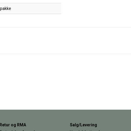
 pakke
Retur og RMA
Salg/Levering