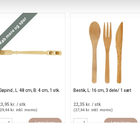
øb mere og spar
løpind , L: 48 cm, B: 4 cm, 1 stk.
Bestik, L: 16 cm, 3 dele/ 1 sæt
23,95 kr.
/ stk
22,35 kr.
/ stk
29,94 kr. inkl. moms)
(27,94 kr. inkl. moms)
Læg i kurv
Læg i kurv