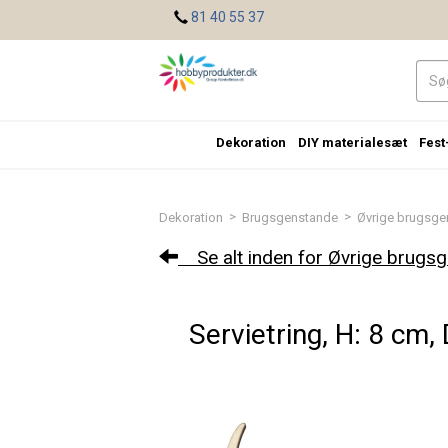
<
81 40 55 37
Dekoration
DIY materialesæt
Fest
>
>
Dekoration
Brugsgenstande
Øvrige brugsge
Se alt inden for Øvrige brugs
Servietring, H: 8 cm, 