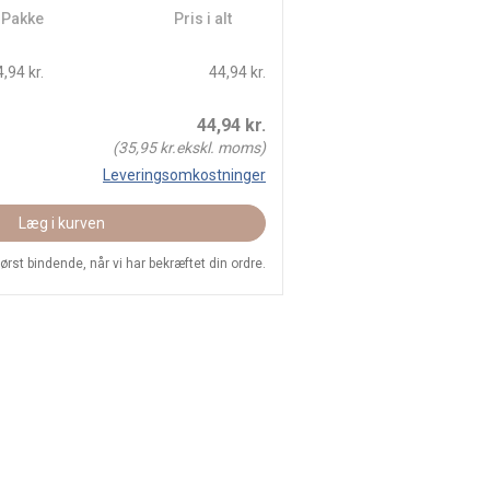
/ Pakke
Pris i alt
,94 kr.
44,94 kr.
44,94
kr.
(
35,95
kr.ekskl. moms)
Leveringsomkostninger
Læg i kurven
 først bindende, når vi har bekræftet din ordre.