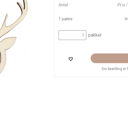
Antal
Pris 
1 pakke
44
pakker
Din bestilling er