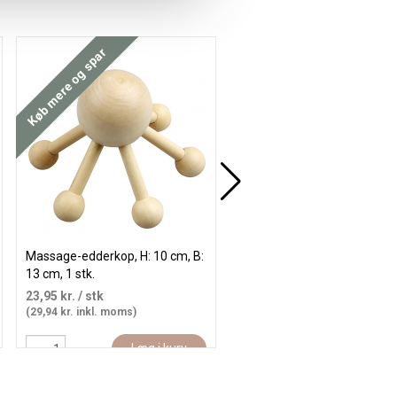
Køb mere og spar
Massage-edderkop, H: 10 cm, B:
Sæbeskål, H: 2,5 cm, L: 13,5
13 cm, 1 stk.
B: 10 cm, hvid, 1 stk.
23,95 kr.
/ stk
23,95 kr.
/ stk
(29,94 kr. inkl. moms)
(29,94 kr. inkl. moms)
Læg i kurv
Læg i kur