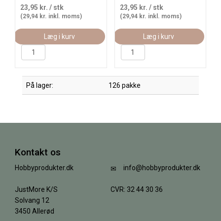
23,95 kr.
/ stk
23,95 kr.
/ stk
(29,94 kr. inkl. moms)
(29,94 kr. inkl. moms)
Læg i kurv
Læg i kurv
På lager:
126 pakke
Kontakt os
Hobbyprodukter.dk
info@hobbyprodukter.dk
JustMore K/S
CVR: 32 44 30 36
Solvang 12
3450 Allerød