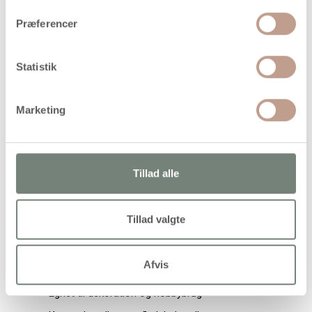
individuelle dekorationsprojekter.
Præferencer
Tekniske specifikationer
Statistik
Produktbetegnelse: Servietring
Materiale: Træ
Marketing
Overflade: Glat
Diameter: 35 mm
Bredde: 20 mm
Tillad alle
Antal pr. pakke: 6 stk.
Tillad valgte
Egenskaber og fordele
Fremstillet i træ
Afvis
Glat overflade uden udskæringer
Egnet til dekoration og hobbybrug