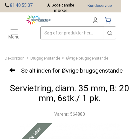
<
81 40 55 37
Gode danske
Kundeservice
mærker
Toggle
Mærker
navigation
Menu
>
>
Dekoration
Brugsgenstande
Øvrige brugsgenstande
Se alt inden for Øvrige brugsgenstande
Servietring, diam. 35 mm, B: 20
mm, 6stk./ 1 pk.
Varenr.: 564880