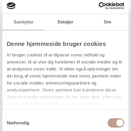
På lager
Samtykke
Detaljer
Om
Levering: 1-3 hverdage
Handelsbetingelser
Denne hjemmeside bruger cookies
Vi bruger cookies til at tilpasse vores indhold og
Glatte servietringe i træ til borddækning
annoncer, til at vise dig funktioner til sociale medier og til
og kreative projekter
at analysere vores trafik. Vi deler også oplysninger om
din brug af vores hjemmeside med vores partnere inden
Disse servietringe er fremstillet i træ i et enkelt, glat design
for sociale medier, annonceringspartnere og
uden udskæringer. Ringene egner sig til både klassisk
analysepartnere. Vores partnere kan kombinere disse
borddækning og kreative hobbyprojekter, hvor de kan
data med andre oplysninger, du har givet dem, eller som
dekoreres med maling, bejdse eller andre
de har indsamlet fra din brug af deres tjenester.
overfladebehandlinger.
Den enkle udformning gør dem anvendelige til forskellige
Samtykkevalg
temaer og sæsonudsmykninger. Pakken indeholder seks
Nødvendig
servietringe, der kan bruges samlet til bordopdækning eller