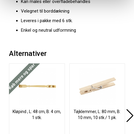
Kan males eller overfladebehandles
Velegnet til borddækning
Leveres i pakke med 6 stk.
Enkel og neutral udformning
Alternativer
Køb mere og spar
Køb
Kløpind , L: 48 cm, B: 4 cm,
Tøjklemmer, L: 80 mm, B:
1 stk.
10 mm, 10 stk./ 1 pk.