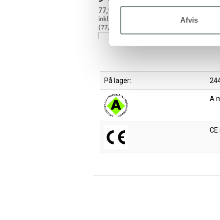
77,94
62,35 kr.
/ stk
inkl. moms
i
Afvis
(77,94 kr. inkl. moms)
(
Læg i kurv
På lager:
244
A 
CE