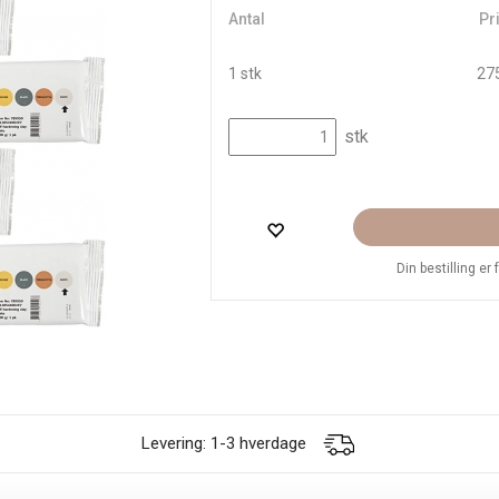
Antal
Pri
1 stk
275
stk
Din bestilling er
Levering: 1-3 hverdage