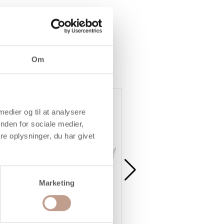
ring
Om
 medier og til at analysere
nden for sociale medier,
e oplysninger, du har givet
Marketing
Selvhærdende Ler, gul okker,
Selvhærdende Ler, terrakott
1000 g/ 1 pk.
1000 g/ 1 pk.