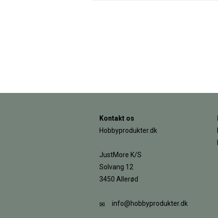
Kontakt os
Hobbyprodukter.dk
JustMore K/S
Solvang 12
3450 Allerød
info@hobbyprodukter.dk