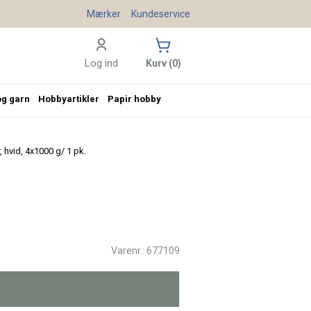
Mærker
Kundeservice
Log ind
Kurv (0)
og garn
Hobbyartikler
Papir hobby
 hvid, 4x1000 g/ 1 pk.
Varenr.: 677109