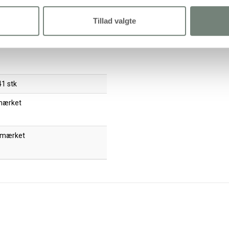
780,00
624,00 kr.
/ stk
77,94
62,35 kr.
/ stk
nkl. moms
inkl. moms
Tillad valgte
780,00 kr. inkl. moms)
(77,94 kr. inkl. moms)
Læg i kurv
Læg i kurv
1 stk
mærket
 mærket