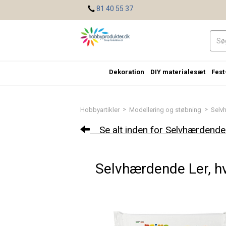
<
81 40 55 37
Dekoration
DIY materialesæt
Fest
>
>
Hobbyartikler
Modellering og støbning
Selv
Se alt inden for Selvhærdende 
Selvhærdende Ler, hv