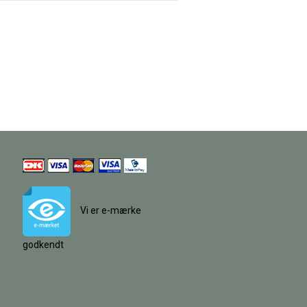
Vi er e-mærke
godkendt