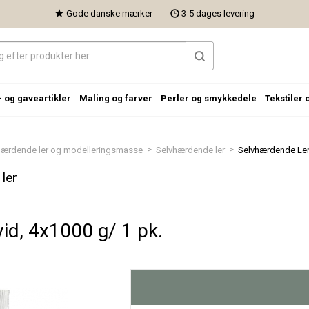
Gode danske mærker
3-5 dages levering
- og gaveartikler
Maling og farver
Perler og smykkedele
Tekstiler 
>
>
hærdende ler og modelleringsmasse
Selvhærdende ler
Selvhærdende Ler,
ler
id, 4x1000 g/ 1 pk.