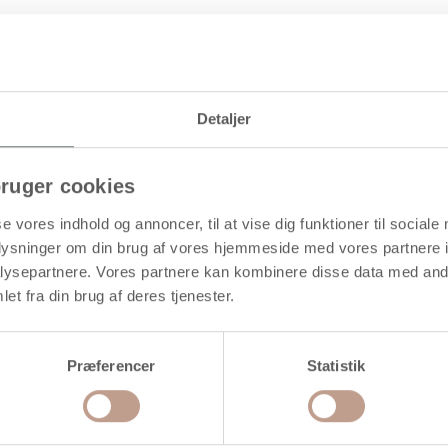
kke skal brændes. Kan fx males med Plus Color hobbymaling efter tør
Detaljer
ruger cookies
Gratis levering
se vores indhold og annoncer, til at vise dig funktioner til sociale
oplysninger om din brug af vores hjemmeside med vores partnere i
ysepartnere. Vores partnere kan kombinere disse data med andr
et fra din brug af deres tjenester.
Præferencer
Statistik
elvhærdende Ler, terrakotta,
Selvhærdende Ler, hvid, 1000 g/
2x1000 g/ 1 pk.
1 pk.