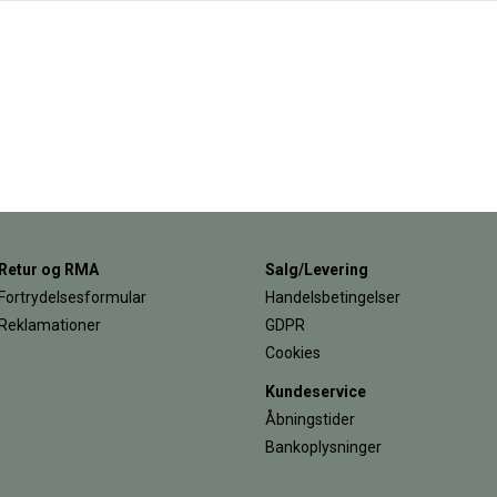
Retur og RMA
Salg/Levering
Fortrydelsesformular
Handelsbetingelser
Reklamationer
GDPR
Cookies
Kundeservice
Åbningstider
Bankoplysninger