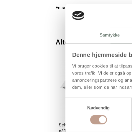
En smidig natur modelleringsler, som i
Samtykke
Alternativer
Denne hjemmeside b
Vi bruger cookies til at tilpas
vores trafik. Vi deler også 
annonceringspartnere og anal
dem, eller som de har indsaml
Samtykkevalg
Nødvendig
Selvhærdende Ler, lys grå, 1000
S
g/ 1 pk.
1