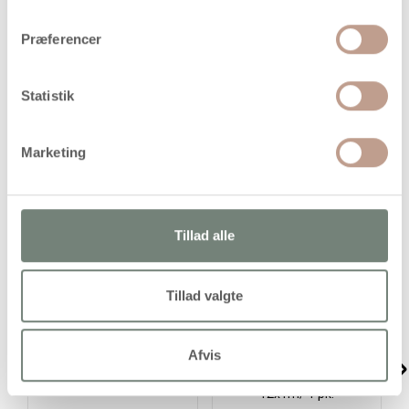
Præferencer
Satinbånd i blank kvalitet
Statistik
Marketing
Alternativer
Køb mere og spar
Tillad alle
Tillad valgte
Afvis
Grosgrainbånd, B: 6 mm,
Dekorationsbånd, B: 10
blå, 15 m/ 1 rl.
mm, blå/grøn harmoni,
12x1m/ 1 pk.