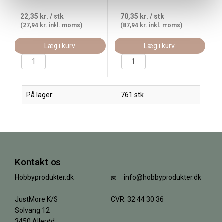
22,35 kr.
/ stk
70,35 kr.
/ stk
(27,94 kr. inkl. moms)
(87,94 kr. inkl. moms)
Læg i kurv
Læg i kurv
På lager:
761 stk
Kontakt os
Hobbyprodukter.dk
info@hobbyprodukter.dk
JustMore K/S
CVR: 32 44 30 36
Solvang 12
3450 Allerød