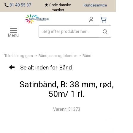
<
81 40 55 37
Gode danske
Kundeservice
mærker
Toggle
Mærker
navigation
Menu
>
>
Tekstiler og garn
Bånd, snor og blonder
Bånd
Se alt inden for Bånd
Satinbånd, B: 38 mm, rød,
50m/ 1 rl.
Varenr.: 51373