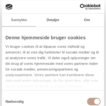
stk
164,94
kr.
Samtykke
Detaljer
Om
(
131,95
kr.ekskl. moms)
Leveringsomkostninger
Denne hjemmeside bruger cookies
Læg i kurven
Vi bruger cookies til at tilpasse vores indhold og
Din bestilling er først bindende,
annoncer, til at vise dig funktioner til sociale medier og til
når vi har bekræftet din ordre.
at analysere vores trafik. Vi deler også oplysninger om
din brug af vores hjemmeside med vores partnere inden
for sociale medier, annonceringspartnere og
analysepartnere. Vores partnere kan kombinere disse
data med andre oplysninger, du har givet dem, eller som
På lager
de har indsamlet fra din brug af deres tjenester.
Levering: 1-3 hverdage
Samtykkevalg
Handelsbetingelser
Nødvendig