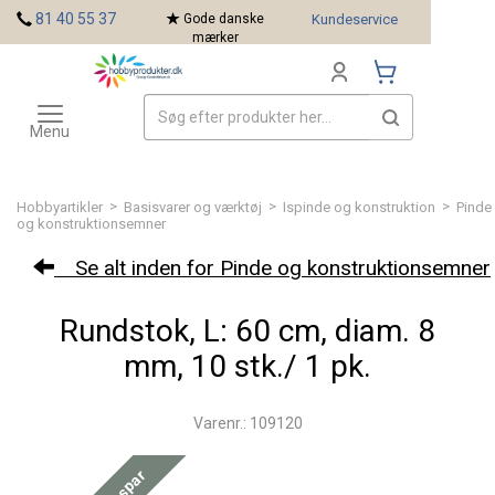
<
81 40 55 37
Gode danske
Kundeservice
mærker
Toggle
Mærker
navigation
Menu
>
>
>
Hobbyartikler
Basisvarer og værktøj
Ispinde og konstruktion
Pinde
og konstruktionsemner
Se alt inden for Pinde og konstruktionsemner
Rundstok, L: 60 cm, diam. 8
mm, 10 stk./ 1 pk.
Varenr.: 109120