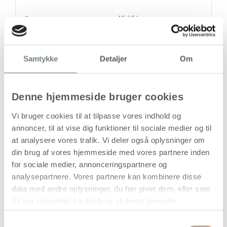
40,63 kr.
10 stk
93,13 kr.
stk
Samtykke
Detaljer
Om
49,94
kr.
(
39,95
kr.ekskl. moms)
Leveringsomkostninger
Denne hjemmeside bruger cookies
Vi bruger cookies til at tilpasse vores indhold og
Læg i kurven
annoncer, til at vise dig funktioner til sociale medier og til
Din bestilling er først bindende,
at analysere vores trafik. Vi deler også oplysninger om
når vi har bekræftet din ordre.
din brug af vores hjemmeside med vores partnere inden
for sociale medier, annonceringspartnere og
analysepartnere. Vores partnere kan kombinere disse
data med andre oplysninger, du har givet dem, eller som
de har indsamlet fra din brug af deres tjenester.
På lager
Samtykkevalg