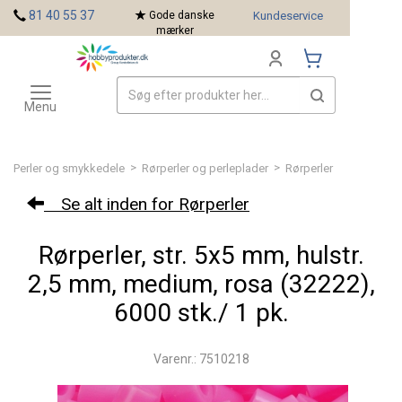
<
81 40 55 37
Gode danske
Kundeservice
mærker
Toggle
Mærker
navigation
Menu
>
>
Perler og smykkedele
Rørperler og perleplader
Rørperler
Se alt inden for Rørperler
Rørperler, str. 5x5 mm, hulstr.
2,5 mm, medium, rosa (32222),
6000 stk./ 1 pk.
Varenr.: 7510218