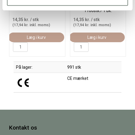
vinrød (4), 1100 stk./ 1 pk.
lys pudder (32228),
1100stk./ 1 pk.
14,35 kr.
/ stk
14,35 kr.
/ stk
(17,94 kr. inkl. moms)
(17,94 kr. inkl. moms)
Læg i kurv
Læg i kurv
På lager:
991 stk
CE mærket
Kontakt os