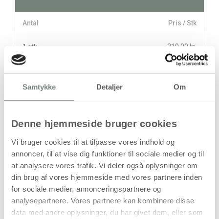
Antal
Pris / Stk
219,00 kr.
1 stk
stk
Samtykke
Detaljer
Om
219,00
kr.
(
175,20
kr.ekskl. moms)
Leveringsomkostninger
Denne hjemmeside bruger cookies
Læg i kurven
Vi bruger cookies til at tilpasse vores indhold og
annoncer, til at vise dig funktioner til sociale medier og til
Din bestilling er først bindende,
at analysere vores trafik. Vi deler også oplysninger om
når vi har bekræftet din ordre.
din brug af vores hjemmeside med vores partnere inden
for sociale medier, annonceringspartnere og
analysepartnere. Vores partnere kan kombinere disse
data med andre oplysninger, du har givet dem, eller som