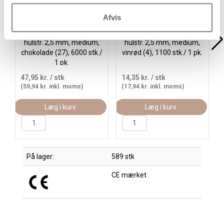
Afvis
PhotoPearls, str. 5x5 mm,
PhotoPearls, str. 5x5 mm,
hulstr. 2,5 mm, medium,
hulstr. 2,5 mm, medium,
chokolade (27), 6000 stk./
vinrød (4), 1100 stk./ 1 pk.
1 pk.
47,95 kr.
/ stk
14,35 kr.
/ stk
(59,94 kr. inkl. moms)
(17,94 kr. inkl. moms)
Læg i kurv
Læg i kurv
På lager:
589 stk
CE mærket