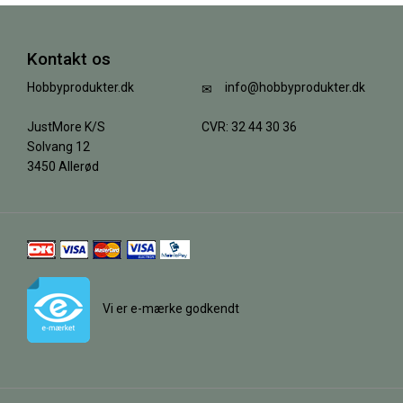
Kontakt os
Hobbyprodukter.dk
info@hobbyprodukter.dk
JustMore K/S
CVR: 32 44 30 36
Solvang 12
3450 Allerød
Vi er e-mærke godkendt