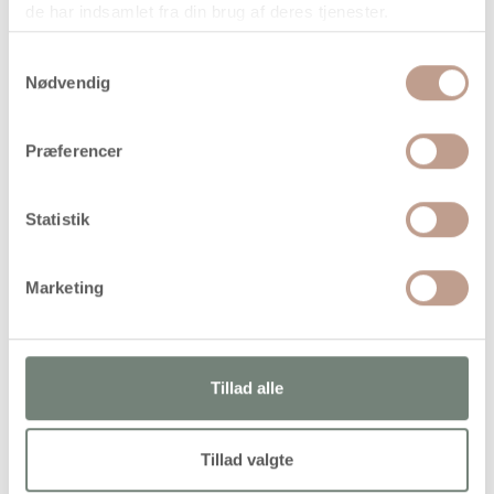
de har indsamlet fra din brug af deres tjenester.
På lager
Samtykkevalg
Levering: 1-3 hverdage
Nødvendig
Handelsbetingelser
Præferencer
Originale NABBI rørperler til fx perleplader, smykker m.m
Statistik
Marketing
Alternativer
Tillad alle
Tillad valgte