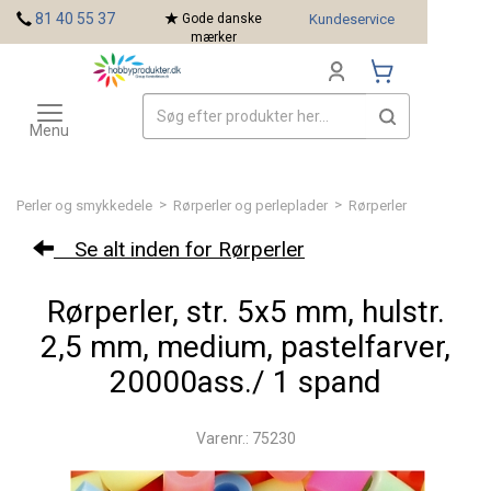
<
81 40 55 37
Gode danske
Kundeservice
mærker
Toggle
Mærker
navigation
Menu
>
>
Perler og smykkedele
Rørperler og perleplader
Rørperler
Se alt inden for Rørperler
Rørperler, str. 5x5 mm, hulstr.
2,5 mm, medium, pastelfarver,
20000ass./ 1 spand
Varenr.: 75230