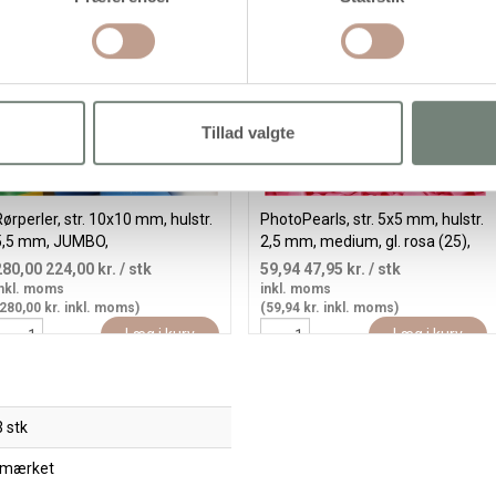
Tillad valgte
ørperler, str. 10x10 mm, hulstr.
PhotoPearls, str. 5x5 mm, hulstr.
5,5 mm, JUMBO,
2,5 mm, medium, gl. rosa (25),
tandardfarver, 2450 ass./ 1 pk.
6000 stk./ 1 pk.
280,00
224,00 kr.
/ stk
59,94
47,95 kr.
/ stk
nkl. moms
inkl. moms
280,00 kr. inkl. moms)
(59,94 kr. inkl. moms)
Læg i kurv
Læg i kurv
 stk
 mærket