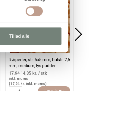
Tillad alle
Rørperler, str. 5x5 mm, hulstr. 2,5
PhotoPearls, str. 5x5 mm, hul
mm, medium, lys pudder
2,5 mm, medium, vinrød (4),
(32228), 1100stk./ 1 pk.
1100 stk./ 1 pk.
17,94
14,35 kr.
/ stk
17,94
14,35 kr.
/ stk
inkl. moms
inkl. moms
(17,94 kr. inkl. moms)
(17,94 kr. inkl. moms)
Læg i kurv
Læg i kur