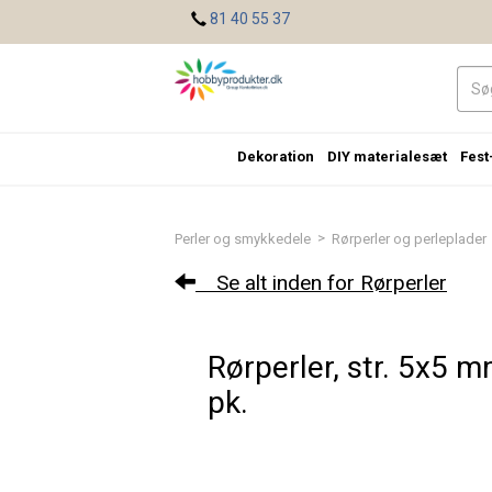
<
81 40 55 37
Dekoration
DIY materialesæt
Fest
>
Perler og smykkedele
Rørperler og perleplader
Se alt inden for Rørperler
Rørperler, str. 5x5 m
pk.