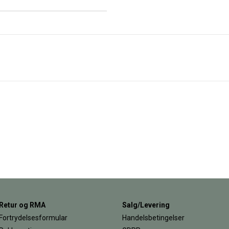
Retur og RMA
Salg/Levering
Fortrydelsesformular
Handelsbetingelser