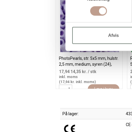
Afvis
PhotoPearls, str. 5x5 mm, hulstr.
R
2,5 mm, medium, syren (24),
1100 stk./ 1 pk.
s
17,94
14,35 kr.
/ stk
inkl. moms
i
(17,94 kr. inkl. moms)
(
Læg i kurv
På lager:
433
CE