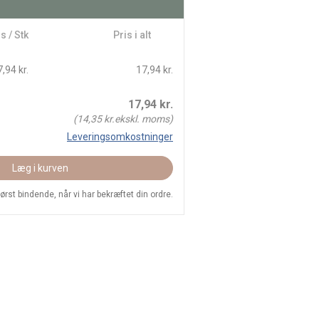
s / Stk
Pris i alt
,94 kr.
17,94 kr.
17,94
kr.
(
14,35
kr.ekskl. moms)
Leveringsomkostninger
Læg i kurven
 først bindende, når vi har bekræftet din ordre.