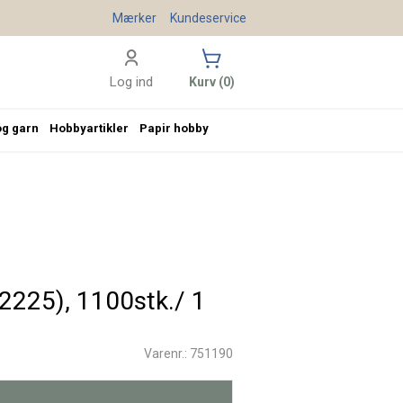
Mærker
Kundeservice
Log ind
Kurv (0)
og garn
Hobbyartikler
Papir hobby
32225), 1100stk./ 1
Varenr.: 751190