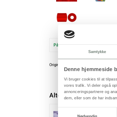
På lager
Samtykke
Originale NABBI rørperler til fx perlepl
Denne hjemmeside b
Vi bruger cookies til at tilpas
vores trafik. Vi deler også 
annonceringspartnere og anal
Alternativer
dem, eller som de har indsaml
Samtykkevalg
Nødvendig