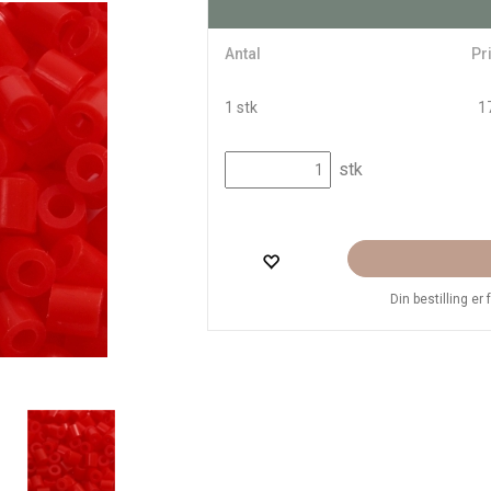
Antal
Pri
1 stk
17
stk
Din bestilling er