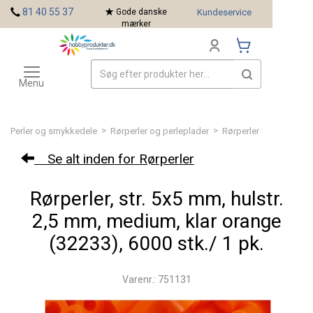
<
81 40 55 37
Gode danske
Kundeservice
mærker
Toggle
Mærker
navigation
Menu
>
>
Perler og smykkedele
Rørperler og perleplader
Rørperler
Se alt inden for Rørperler
Rørperler, str. 5x5 mm, hulstr.
2,5 mm, medium, klar orange
(32233), 6000 stk./ 1 pk.
Varenr.: 751131