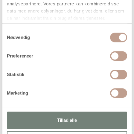
analysepartnere. Vores partnere kan kombinere disse
data med andre oplysninger, du har givet dem, eller som
de har indsamlet fra din brug af deres tjenester.
Samtykkevalg
Nødvendig
På lager
Levering: 1-3 hverdage
Præferencer
Handelsbetingelser
Statistik
Originale NABBI rørperler til fx perleplader, smykker m.m
Marketing
Tillad alle
Alternativer