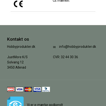
CE mærket
Kontakt os
Hobbyprodukter.dk
info@hobbyprodukter.dk
JustMore K/S
CVR: 32 44 30 36
Solvang 12
3450 Allerød
Vi er e-mærke godkendt