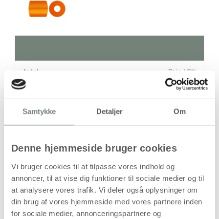
Antal
Pris / Stk
59,94 kr.
1 stk
Samtykke
Detaljer
Om
stk
59,94
kr.
Denne hjemmeside bruger cookies
(
47,95
kr.ekskl. moms)
Vi bruger cookies til at tilpasse vores indhold og
Leveringsomkostninger
annoncer, til at vise dig funktioner til sociale medier og til
at analysere vores trafik. Vi deler også oplysninger om
Læg i kurven
din brug af vores hjemmeside med vores partnere inden
Din bestilling er først bindende,
for sociale medier, annonceringspartnere og
når vi har bekræftet din ordre.