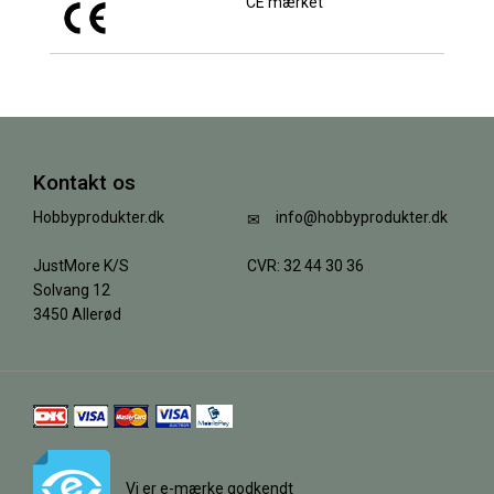
CE mærket
Kontakt os
Hobbyprodukter.dk
info@hobbyprodukter.dk
JustMore K/S
CVR: 32 44 30 36
Solvang 12
3450 Allerød
Vi er e-mærke godkendt