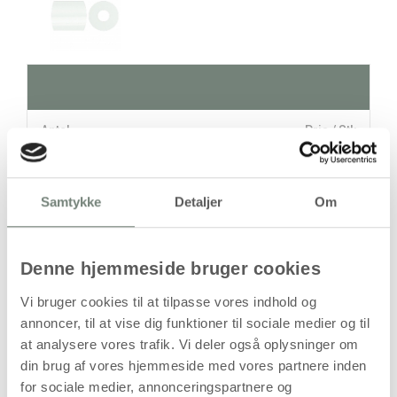
Antal
Pris / Stk
17,94 kr.
1 stk
Samtykke
Detaljer
Om
stk
17,94
kr.
Denne hjemmeside bruger cookies
(
14,35
kr.ekskl. moms)
Vi bruger cookies til at tilpasse vores indhold og
Leveringsomkostninger
annoncer, til at vise dig funktioner til sociale medier og til
at analysere vores trafik. Vi deler også oplysninger om
Læg i kurven
din brug af vores hjemmeside med vores partnere inden
Din bestilling er først bindende,
for sociale medier, annonceringspartnere og
når vi har bekræftet din ordre.