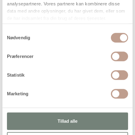
analysepartnere. Vores partnere kan kombinere disse
data med andre oplysninger, du har givet dem, eller som
de har indsamlet fra din brug af deres tjenester.
Samtykkevalg
Nødvendig
På lager
Levering: 1-3 hverdage
Præferencer
Handelsbetingelser
Statistik
Originale NABBI rørperler til fx perleplader, smykker m.m
Marketing
Tillad alle
Alternativer