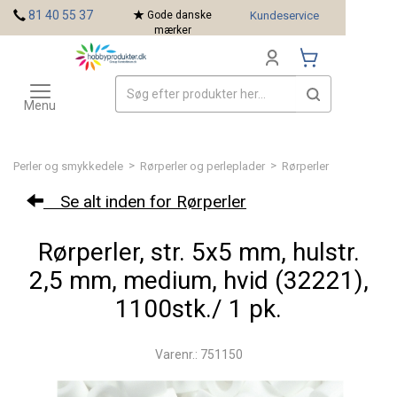
<
81 40 55 37
Gode danske
Kundeservice
mærker
Toggle
Mærker
navigation
Menu
>
>
Perler og smykkedele
Rørperler og perleplader
Rørperler
Se alt inden for Rørperler
Rørperler, str. 5x5 mm, hulstr.
2,5 mm, medium, hvid (32221),
1100stk./ 1 pk.
Varenr.: 751150