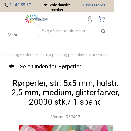
<
81 40 55 37
Gode danske
Kundeservice
mærker
Toggle
Mærker
navigation
Menu
>
>
Perler og smykkedele
Rørperler og perleplader
Rørperler
Se alt inden for Rørperler
Rørperler, str. 5x5 mm, hulstr.
2,5 mm, medium, glitterfarver,
20000 stk./ 1 spand
Varenr.: 752407