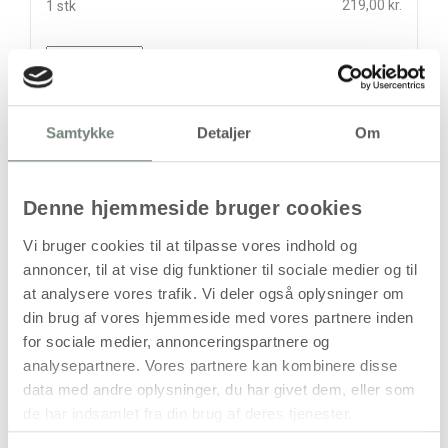
219,00 kr.
1 stk
stk
219,00
kr.
(
175,20
kr.ekskl. moms)
Samtykke
Detaljer
Om
Leveringsomkostninger
Læg i kurven
Denne hjemmeside bruger cookies
Din bestilling er først bindende,
Vi bruger cookies til at tilpasse vores indhold og
når vi har bekræftet din ordre.
annoncer, til at vise dig funktioner til sociale medier og til
at analysere vores trafik. Vi deler også oplysninger om
din brug af vores hjemmeside med vores partnere inden
for sociale medier, annonceringspartnere og
analysepartnere. Vores partnere kan kombinere disse
data med andre oplysninger, du har givet dem, eller som
På lager
de har indsamlet fra din brug af deres tjenester.
Levering: 1-3 hverdage