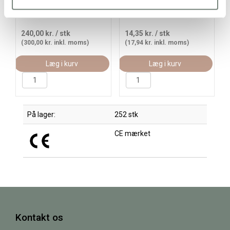
14000 stk., 1 sæt
vinrød (4), 1100 stk./ 1 pk.
240,00 kr.
/ stk
14,35 kr.
/ stk
(300,00 kr. inkl. moms)
(17,94 kr. inkl. moms)
Læg i kurv
Læg i kurv
På lager:
252 stk
CE mærket
Kontakt os