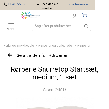
<
81 40 55 37
Gode danske
Kundeservice
mærker
Toggle
Mærker
navigation
Menu
>
>
Perler og smykkedele
Rørperler og perleplader
Rørperler
Se alt inden for Rørperler
Rørperle Snurretop Startsæt,
medium, 1 sæt
Varenr.: 746168