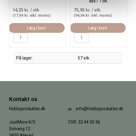
ass./ 1 pk.
14,35 kr.
/ stk
75,95 kr.
/ stk
(17,94 kr. inkl. moms)
(94,94 kr. inkl. moms)
Læg i kurv
Læg i kurv
På lager:
57 stk
Kontakt os
Hobbyprodukter.dk
info@hobbyprodukter.dk
JustMore K/S
CVR: 32 44 30 36
Solvang 12
3450 Allerød