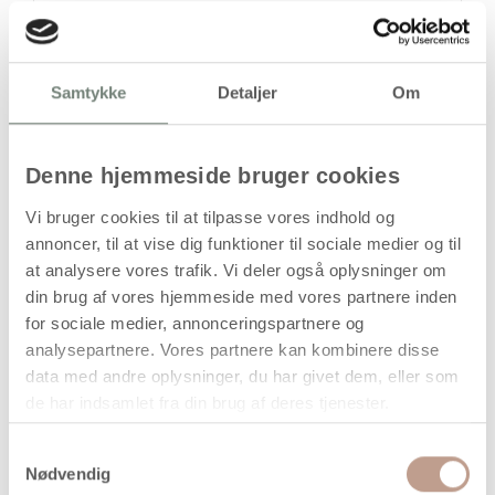
stk
605,00
kr.
Samtykke
Detaljer
Om
(
484,00
kr.ekskl. moms)
Leveringsomkostninger
Denne hjemmeside bruger cookies
Læg i kurven
Vi bruger cookies til at tilpasse vores indhold og
Din bestilling er først bindende,
annoncer, til at vise dig funktioner til sociale medier og til
når vi har bekræftet din ordre.
at analysere vores trafik. Vi deler også oplysninger om
din brug af vores hjemmeside med vores partnere inden
for sociale medier, annonceringspartnere og
analysepartnere. Vores partnere kan kombinere disse
data med andre oplysninger, du har givet dem, eller som
På lager
de har indsamlet fra din brug af deres tjenester.
Levering: 1-3 hverdage
Samtykkevalg
Handelsbetingelser
Nødvendig