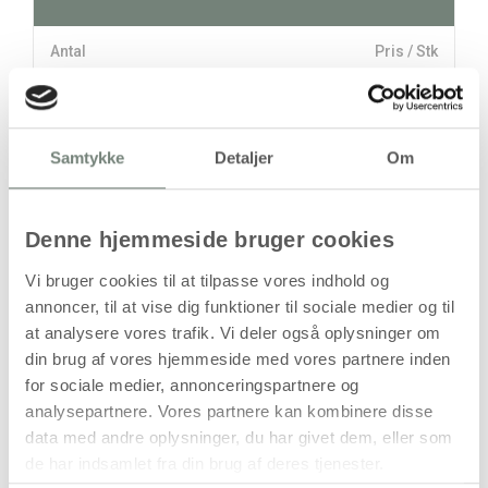
Antal
Pris / Stk
47,94 kr.
1 stk
Samtykke
Detaljer
Om
stk
47,94
kr.
Denne hjemmeside bruger cookies
(
38,35
kr.ekskl. moms)
Leveringsomkostninger
Vi bruger cookies til at tilpasse vores indhold og
annoncer, til at vise dig funktioner til sociale medier og til
Læg i kurven
at analysere vores trafik. Vi deler også oplysninger om
Din bestilling er først bindende,
din brug af vores hjemmeside med vores partnere inden
når vi har bekræftet din ordre.
for sociale medier, annonceringspartnere og
analysepartnere. Vores partnere kan kombinere disse
data med andre oplysninger, du har givet dem, eller som
de har indsamlet fra din brug af deres tjenester.