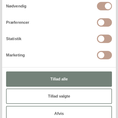
Samtykkevalg
Nødvendig
Bestillingsvare
Levering: Ikke på lager
Præferencer
Handelsbetingelser
Statistik
Små, gennemfarvede glasperler, som er gode til
hjemmelavede smykker. Brug dem fx til halskæder,
Marketing
armbånd og øreringe
Tillad alle
Alternativer
Køb mere og spar
Køb mere og spar
Tillad valgte
Afvis