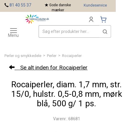
<
81 40 55 37
Gode danske
Kundeservice
mærker
Toggle
Mærker
navigation
Menu
>
>
Perler og smykkedele
Perler
Rocaiperler
Se alt inden for Rocaiperler
Rocaiperler, diam. 1,7 mm, str.
15/0, hulstr. 0,5-0,8 mm, mørk
blå, 500 g/ 1 ps.
Varenr.: 68681