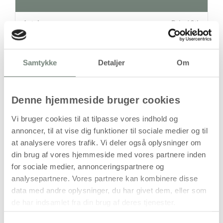
Antal
Pris / Stk
134,94 kr.
1 stk
Samtykke
Detaljer
Om
stk
Denne hjemmeside bruger cookies
134,94
kr.
(
107,95
kr.ekskl. moms)
Vi bruger cookies til at tilpasse vores indhold og
Leveringsomkostninger
annoncer, til at vise dig funktioner til sociale medier og til
at analysere vores trafik. Vi deler også oplysninger om
Kan først bestilles, når det igen er på lager
din brug af vores hjemmeside med vores partnere inden
for sociale medier, annonceringspartnere og
analysepartnere. Vores partnere kan kombinere disse
data med andre oplysninger, du har givet dem, eller som
de har indsamlet fra din brug af deres tjenester.