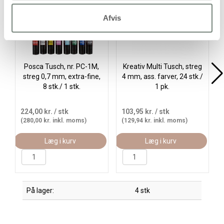
Afvis
Posca Tusch, nr. PC-1M,
Kreativ Multi Tusch, streg
streg 0,7 mm, extra-fine,
4 mm, ass. farver, 24 stk./
8 stk./ 1 stk.
1 pk.
224,00 kr.
/ stk
103,95 kr.
/ stk
(280,00 kr. inkl. moms)
(129,94 kr. inkl. moms)
Læg i kurv
Læg i kurv
På lager:
4 stk