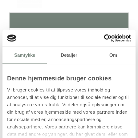
Antal
Pris / Stk
77,94 kr.
1 stk
Samtykke
Detaljer
Om
stk
Denne hjemmeside bruger cookies
77,94
kr.
(
62,35
kr.ekskl. moms)
Vi bruger cookies til at tilpasse vores indhold og
Leveringsomkostninger
annoncer, til at vise dig funktioner til sociale medier og til
at analysere vores trafik. Vi deler også oplysninger om
Læg i kurven
din brug af vores hjemmeside med vores partnere inden
for sociale medier, annonceringspartnere og
Din bestilling er først bindende,
analysepartnere. Vores partnere kan kombinere disse
når vi har bekræftet din ordre.
data med andre oplysninger, du har givet dem, eller som