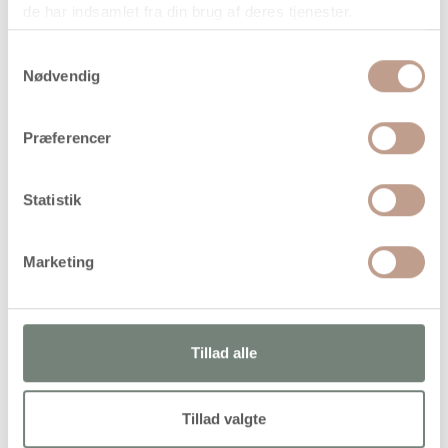
de har indsamlet fra din brug af deres tjenester.
Samtykkevalg
Nødvendig
På lager
Levering: 1-3 hverdage
Præferencer
Handelsbetingelser
Statistik
Vandbaseret, heldækkende tusch i god kvalitet med
Marketing
pumpespids. Velegnet til alverdens overflader. Tørrer mat
og tll dels vandfast op
Tillad alle
Alternativer
Tillad valgte