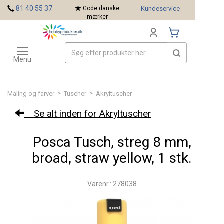
<
81 40 55 37
Gode danske
Kundeservice
mærker
Toggle
Mærker
navigation
Menu
>
>
Maling og farver
Tuscher
Akryltuscher
Se alt inden for Akryltuscher
Posca Tusch, streg 8 mm,
broad, straw yellow, 1 stk.
Varenr.: 278038