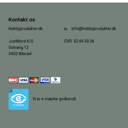
Kontakt os
Hobbyprodukter.dk
info@hobbyprodukter.dk
JustMore K/S
CVR: 32 44 30 36
Solvang 12
3450 Allerød
Vi er e-mærke godkendt