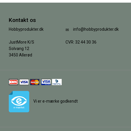
Kontakt os
Hobbyprodukter.dk
info@hobbyprodukter.dk
JustMore K/S
CVR: 32 44 30 36
Solvang 12
3450 Allerød
Vi er e-mærke godkendt