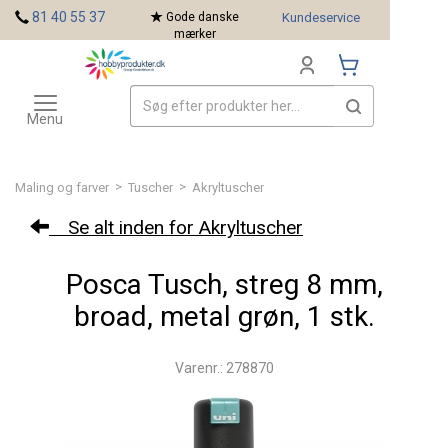
<
81 40 55 37
Gode danske
Kundeservice
mærker
Toggle
Mærker
navigation
Menu
>
>
Maling og farver
Tuscher
Akryltuscher
Se alt inden for Akryltuscher
Posca Tusch, streg 8 mm,
broad, metal grøn, 1 stk.
Varenr.: 278870