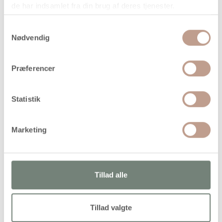
de har indsamlet fra din brug af deres tjenester.
Samtykkevalg
Nødvendig
På lager
Levering: 1-3 hverdage
Præferencer
Handelsbetingelser
Statistik
Vandbaseret, heldækkende tusch i god kvalitet med
Marketing
pumpespids. Velegnet til alverdens overflader. Tørrer mat
og tll dels vandfast op
Tillad alle
Alternativer
Tillad valgte