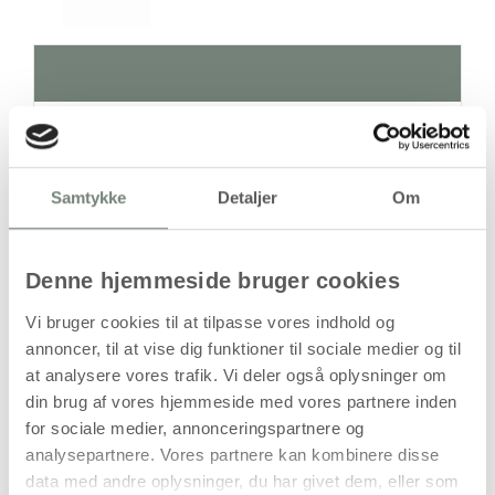
Antal
Pris / Stk
77,94 kr.
1 stk
Samtykke
Detaljer
Om
stk
Denne hjemmeside bruger cookies
77,94
kr.
(
62,35
kr.ekskl. moms)
Vi bruger cookies til at tilpasse vores indhold og
Leveringsomkostninger
annoncer, til at vise dig funktioner til sociale medier og til
at analysere vores trafik. Vi deler også oplysninger om
Læg i kurven
din brug af vores hjemmeside med vores partnere inden
for sociale medier, annonceringspartnere og
Din bestilling er først bindende,
analysepartnere. Vores partnere kan kombinere disse
når vi har bekræftet din ordre.
data med andre oplysninger, du har givet dem, eller som