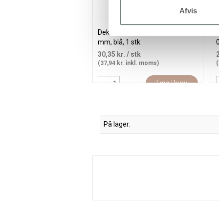
Afvis
Dekorationstusch, streg 0,9-1,3
P
mm, blå, 1 stk.
0
30,35 kr.
/ stk
(37,94 kr. inkl. moms)
(
Læg i kurv
På lager: