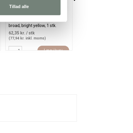
Tillad alle
Posca Tusch, streg 8 mm,
Posca Tusch, streg 0,9-1,3 
broad, bright yellow, 1 stk.
fine, pink, 1 stk.
62,35 kr.
/ stk
38,35 kr.
/ stk
(77,94 kr. inkl. moms)
(47,94 kr. inkl. moms)
Læg i kurv
Læg i kur