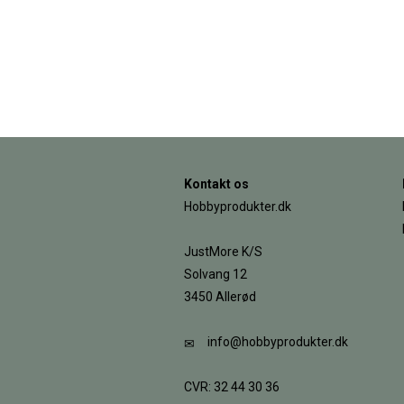
Kontakt os
Hobbyprodukter.dk
JustMore K/S
Solvang 12
3450 Allerød
info@hobbyprodukter.dk
CVR: 32 44 30 36