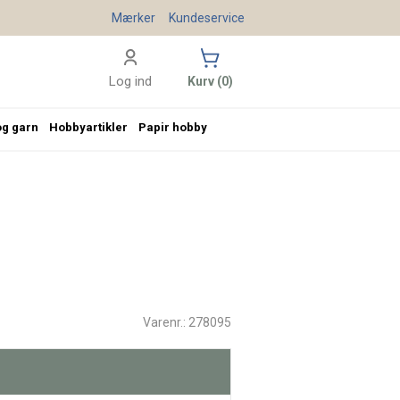
Mærker
Kundeservice
Log ind
Kurv (0)
og garn
Hobbyartikler
Papir hobby
Varenr.: 278095