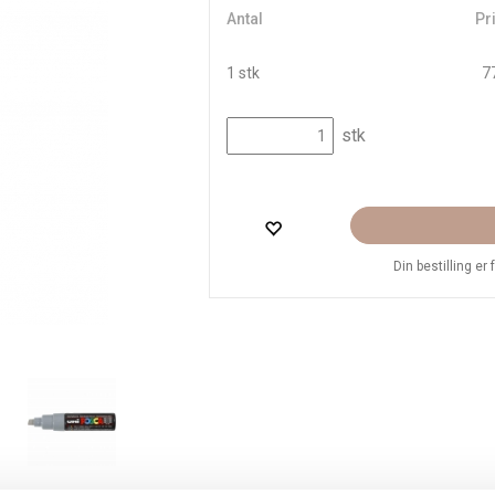
Antal
Pri
1 stk
77
stk
Din bestilling er