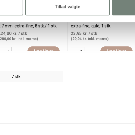
Tillad valgte
osca Tusch, nr. PC-1M, streg
Posca Tusch, streg 0,7 mm,
,7 mm, extra-fine, 8 stk./ 1 stk.
extra-fine, guld, 1 stk.
224,00 kr.
/ stk
23,95 kr.
/ stk
280,00 kr. inkl. moms)
(29,94 kr. inkl. moms)
Læg i kurv
Læg i kurv
7 stk