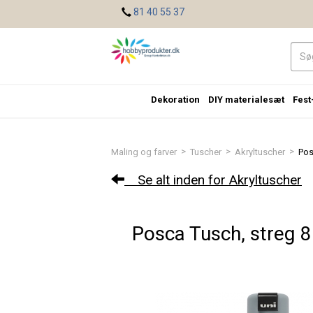
<
81 40 55 37
Dekoration
DIY materialesæt
Fest
>
>
>
Maling og farver
Tuscher
Akryltuscher
Pos
Se alt inden for Akryltuscher
Posca Tusch, streg 8 