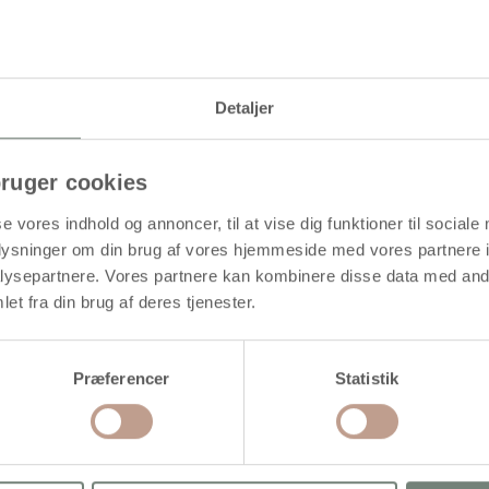
Levering: 1-3 hverdage
Detaljer
alitet med pumpespids. Velegnet til alverdens overflader. Tørrer mat
ruger cookies
se vores indhold og annoncer, til at vise dig funktioner til sociale
oplysninger om din brug af vores hjemmeside med vores partnere i
ysepartnere. Vores partnere kan kombinere disse data med andr
et fra din brug af deres tjenester.
Præferencer
Statistik