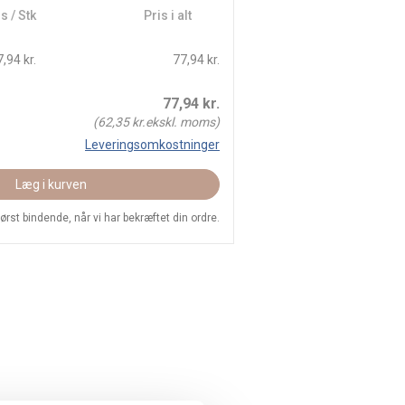
s / Stk
Pris i alt
,94 kr.
77,94 kr.
77,94
kr.
(
62,35
kr.ekskl. moms)
Leveringsomkostninger
Læg i kurven
 først bindende, når vi har bekræftet din ordre.