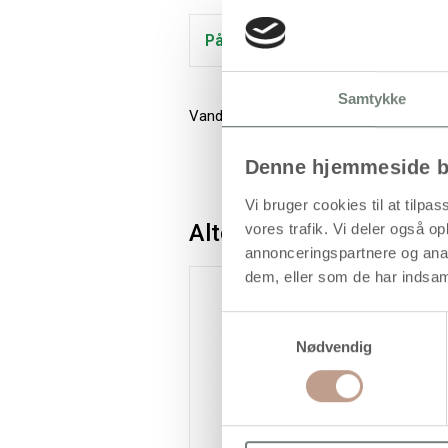
På lager
Samtykke
Vandbaseret, heldækkende tusch i god kv
Denne hjemmeside b
Vi bruger cookies til at tilpas
Alternativer
vores trafik. Vi deler også 
annonceringspartnere og anal
dem, eller som de har indsaml
Samtykkevalg
Nødvendig