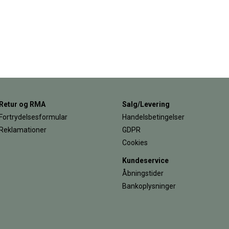
Retur og RMA
Salg/Levering
Fortrydelsesformular
Handelsbetingelser
Reklamationer
GDPR
Cookies
Kundeservice
Åbningstider
Bankoplysninger