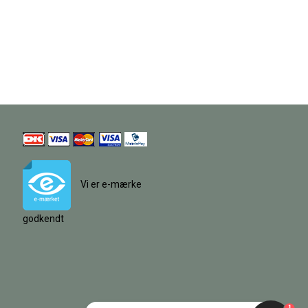
Vi er e-mærke
godkendt