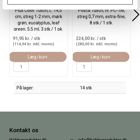
Plus Color Tusch, L: 14,5
Posca Tusch, nr. PC-1M,
cm, streg 1-2 mm, mørk
streg 0,7 mm, extra-fine,
grøn, eucalyptus, leaf
8 stk./ 1 stk.
green, 5,5 ml, 3 stk./ 1 pk.
91,95 kr.
/ stk
224,00 kr.
/ stk
(114,94 kr. inkl. moms)
(280,00 kr. inkl. moms)
Læg i kurv
Læg i kurv
På lager:
14 stk
Kontakt os