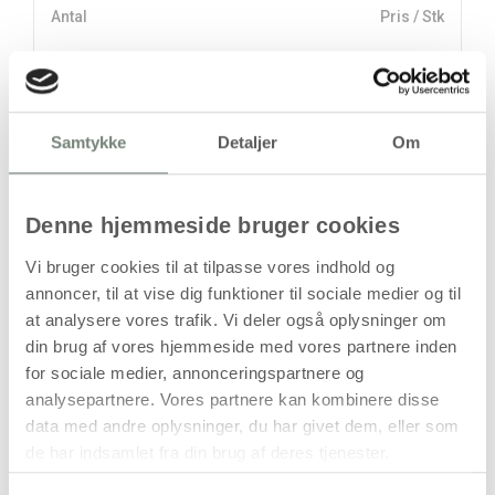
Antal
Pris / Stk
49,94 kr.
1 stk
stk
Samtykke
Detaljer
Om
49,94
kr.
(
39,95
kr.ekskl. moms)
Denne hjemmeside bruger cookies
Leveringsomkostninger
Vi bruger cookies til at tilpasse vores indhold og
Læg i kurven
annoncer, til at vise dig funktioner til sociale medier og til
at analysere vores trafik. Vi deler også oplysninger om
Din bestilling er først bindende,
din brug af vores hjemmeside med vores partnere inden
når vi har bekræftet din ordre.
for sociale medier, annonceringspartnere og
analysepartnere. Vores partnere kan kombinere disse
data med andre oplysninger, du har givet dem, eller som
de har indsamlet fra din brug af deres tjenester.