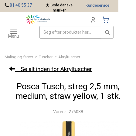
<
81 40 55 37
Gode danske
Kundeservice
mærker
Toggle
Mærker
navigation
Menu
>
>
Maling og farver
Tuscher
Akryltuscher
Se alt inden for Akryltuscher
Posca Tusch, streg 2,5 mm,
medium, straw yellow, 1 stk.
Varenr.: 276038