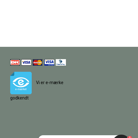
Vi er e-mærke
godkendt