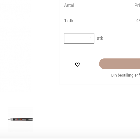
Antal
Pri
1 stk
49
stk
Din bestilling er