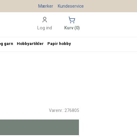
Mærker
Kundeservice
Log ind
Kurv (0)
og garn
Hobbyartikler
Papir hobby
Varenr.: 276805