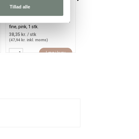
Tillad alle
Posca Tusch, streg 0,9-1,3 mm,
Posca Tusch, streg 0,9-1,3 
fine, pink, 1 stk.
fine, ass. farver, 12stk./ 1 pk.
38,35 kr.
/ stk
440,00 kr.
/ stk
(47,94 kr. inkl. moms)
(550,00 kr. inkl. moms)
Læg i kurv
Læg i kur