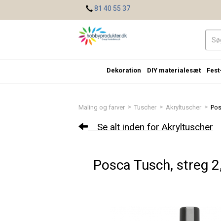
<
81 40 55 37
Dekoration
DIY materialesæt
Fest
>
>
>
Maling og farver
Tuscher
Akryltuscher
Pos
Se alt inden for Akryltuscher
Posca Tusch, streg 2