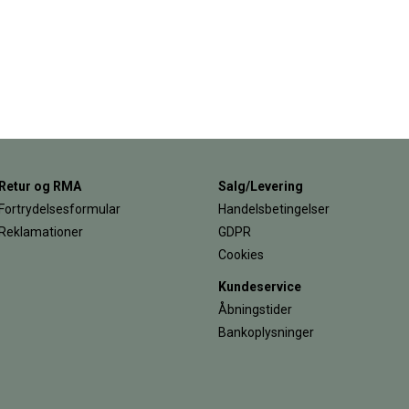
Retur og RMA
Salg/Levering
Fortrydelsesformular
Handelsbetingelser
Reklamationer
GDPR
Cookies
Kundeservice
Åbningstider
Bankoplysninger