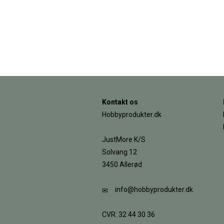
Kontakt os
Hobbyprodukter.dk
JustMore K/S
Solvang 12
3450 Allerød
info@hobbyprodukter.dk
CVR: 32 44 30 36