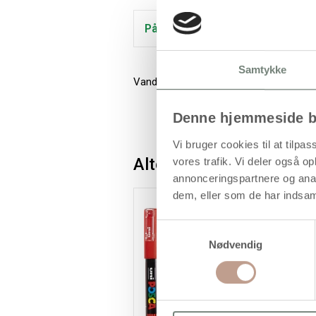
På lager
Samtykke
Vandbaseret, heldækkende tusch i god kv
Denne hjemmeside b
Vi bruger cookies til at tilpas
Alternativer
vores trafik. Vi deler også 
annonceringspartnere og anal
dem, eller som de har indsaml
Samtykkevalg
Nødvendig