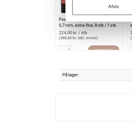
Afvis
Posca Tusch, nr. PC-1M, streg
0,7 mm, extra-fine, 8 stk./ 1 stk.
e
224,00 kr.
/ stk
(280,00 kr. inkl. moms)
(
Læg i kurv
På lager: