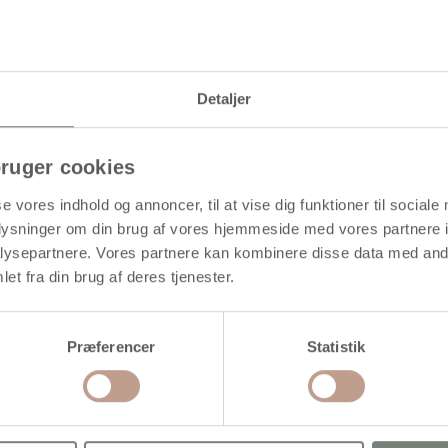
Levering: 1-3 hverdage
Detaljer
alitet med pumpespids. Velegnet til alverdens overflader. Tørrer mat
ruger cookies
se vores indhold og annoncer, til at vise dig funktioner til sociale
oplysninger om din brug af vores hjemmeside med vores partnere i
ysepartnere. Vores partnere kan kombinere disse data med andr
et fra din brug af deres tjenester.
Præferencer
Statistik