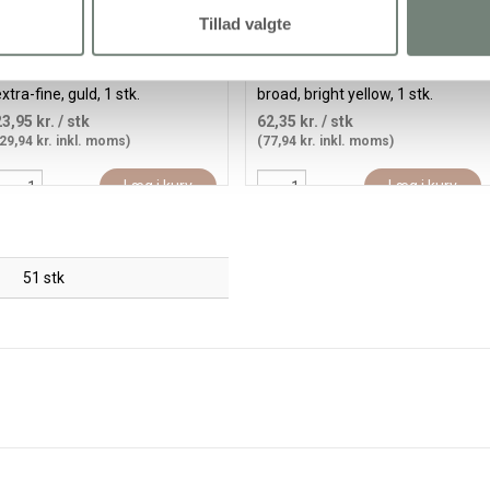
Tillad valgte
Posca Tusch, streg 0,7 mm,
Posca Tusch, streg 8 mm,
xtra-fine, guld, 1 stk.
broad, bright yellow, 1 stk.
23,95 kr.
/ stk
62,35 kr.
/ stk
29,94 kr. inkl. moms)
(77,94 kr. inkl. moms)
Læg i kurv
Læg i kurv
51 stk