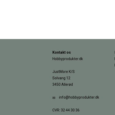
Kontakt os
Hobbyprodukter.dk
JustMore K/S
Solvang 12
3450 Allerød
info@hobbyprodukter.dk
CVR: 32 44 30 36