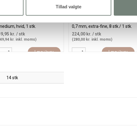
Tillad valgte
Posca Tusch, streg 2,5 mm,
Posca Tusch, nr. PC-1M, streg
edium, hvid, 1 stk.
0,7 mm, extra-fine, 8 stk./ 1 stk.
39,95 kr.
/ stk
224,00 kr.
/ stk
49,94 kr. inkl. moms)
(280,00 kr. inkl. moms)
Læg i kurv
Læg i kurv
14 stk