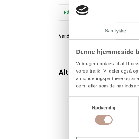
På lager
Samtykke
Vandbaseret, heldækkende tusch i god kv
Denne hjemmeside b
Vi bruger cookies til at tilpas
Alternativer
vores trafik. Vi deler også 
annonceringspartnere og anal
dem, eller som de har indsaml
Samtykkevalg
Nødvendig