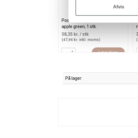
Afvis
Posca Tusch, streg 0,9-1,3 mm,
apple green, 1 stk.
m
38,35 kr.
/ stk
(47,94 kr. inkl. moms)
(
Læg i kurv
På lager: