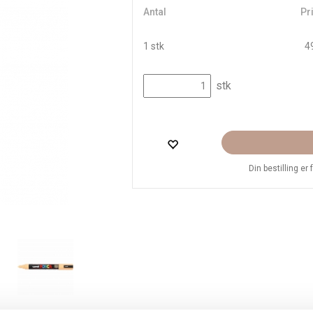
Antal
Pri
1 stk
49
stk
Din bestilling er