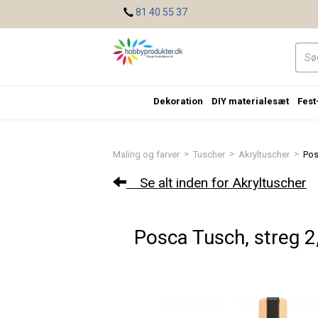
<
81 40 55 37
Dekoration
DIY materialesæt
Fest
>
>
>
Maling og farver
Tuscher
Akryltuscher
Pos
Se alt inden for Akryltuscher
Posca Tusch, streg 2