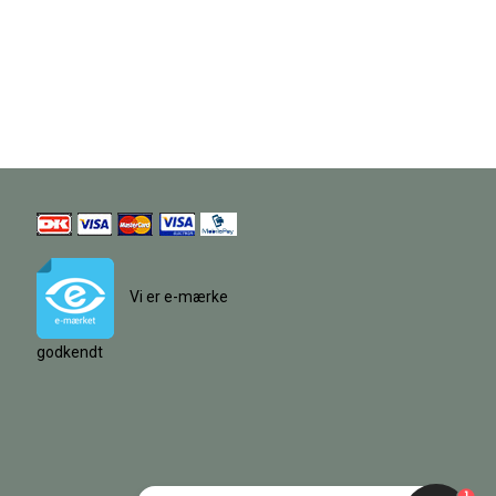
Vi er e-mærke
godkendt