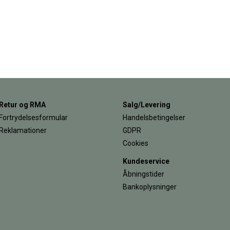
Retur og RMA
Salg/Levering
Fortrydelsesformular
Handelsbetingelser
Reklamationer
GDPR
Cookies
Kundeservice
Åbningstider
Bankoplysninger