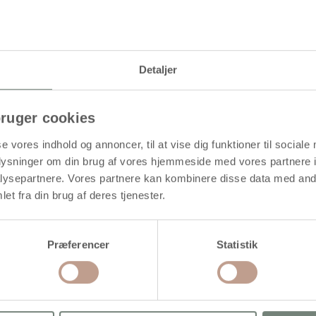
Levering: 1-3 hverdage
Detaljer
alitet med pumpespids. Velegnet til alverdens overflader. Tørrer mat
ruger cookies
se vores indhold og annoncer, til at vise dig funktioner til sociale
oplysninger om din brug af vores hjemmeside med vores partnere i
ysepartnere. Vores partnere kan kombinere disse data med andr
et fra din brug af deres tjenester.
Præferencer
Statistik