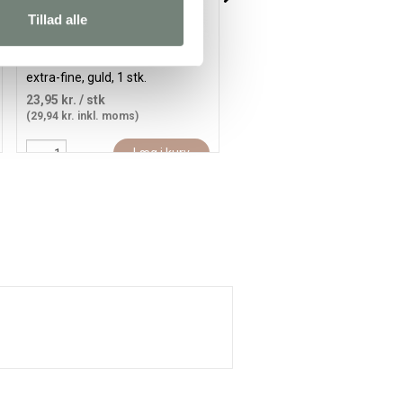
Tillad alle
Posca Tusch, streg 0,7 mm,
Posca Tusch, streg 8 mm,
extra-fine, guld, 1 stk.
broad, bright yellow, 1 stk.
23,95 kr.
/ stk
62,35 kr.
/ stk
(29,94 kr. inkl. moms)
(77,94 kr. inkl. moms)
Læg i kurv
Læg i kur