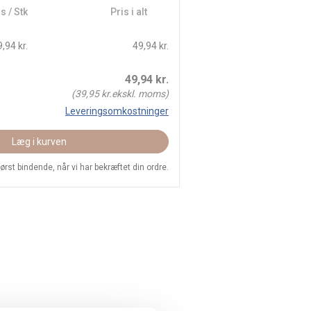
s / Stk
Pris i alt
,94 kr.
49,94 kr.
49,94
kr.
(
39,95
kr.ekskl. moms)
Leveringsomkostninger
Læg i kurven
 først bindende, når vi har bekræftet din ordre.