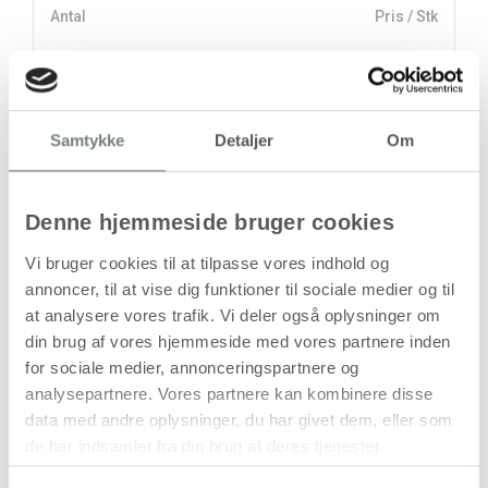
Antal
Pris / Stk
47,94 kr.
1 stk
stk
Samtykke
Detaljer
Om
47,94
kr.
(
38,35
kr.ekskl. moms)
Denne hjemmeside bruger cookies
Leveringsomkostninger
Vi bruger cookies til at tilpasse vores indhold og
Læg i kurven
annoncer, til at vise dig funktioner til sociale medier og til
at analysere vores trafik. Vi deler også oplysninger om
Din bestilling er først bindende,
din brug af vores hjemmeside med vores partnere inden
når vi har bekræftet din ordre.
for sociale medier, annonceringspartnere og
analysepartnere. Vores partnere kan kombinere disse
data med andre oplysninger, du har givet dem, eller som
de har indsamlet fra din brug af deres tjenester.