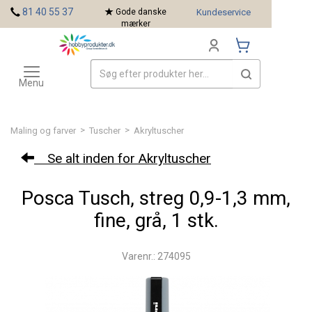
<
81 40 55 37
Gode danske
Kundeservice
mærker
Toggle
Mærker
navigation
Menu
>
>
Maling og farver
Tuscher
Akryltuscher
Se alt inden for Akryltuscher
Posca Tusch, streg 0,9-1,3 mm,
fine, grå, 1 stk.
Varenr.: 274095