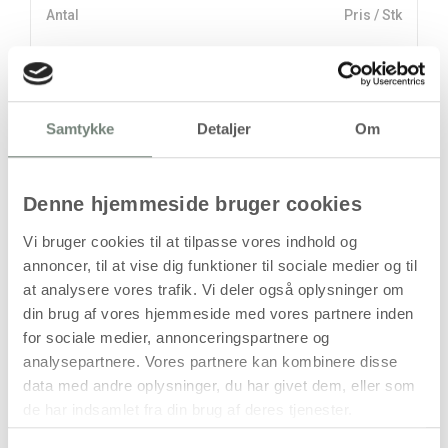
Antal
Pris / Stk
47,94 kr.
1 stk
stk
Samtykke
Detaljer
Om
47,94
kr.
(
38,35
kr.ekskl. moms)
Denne hjemmeside bruger cookies
Leveringsomkostninger
Vi bruger cookies til at tilpasse vores indhold og
Læg i kurven
annoncer, til at vise dig funktioner til sociale medier og til
at analysere vores trafik. Vi deler også oplysninger om
Din bestilling er først bindende,
din brug af vores hjemmeside med vores partnere inden
når vi har bekræftet din ordre.
for sociale medier, annonceringspartnere og
analysepartnere. Vores partnere kan kombinere disse
data med andre oplysninger, du har givet dem, eller som
de har indsamlet fra din brug af deres tjenester.