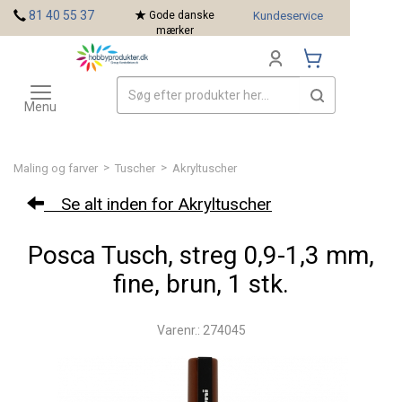
<
81 40 55 37
Gode danske
Kundeservice
mærker
Toggle
Mærker
navigation
Menu
>
>
Maling og farver
Tuscher
Akryltuscher
Se alt inden for Akryltuscher
Posca Tusch, streg 0,9-1,3 mm,
fine, brun, 1 stk.
Varenr.: 274045