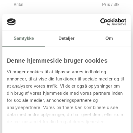
Antal
Pris / Stk
47,94 kr.
1 stk
stk
Samtykke
Detaljer
Om
47,94
kr.
(
38,35
kr.ekskl. moms)
Denne hjemmeside bruger cookies
Leveringsomkostninger
Vi bruger cookies til at tilpasse vores indhold og
Læg i kurven
annoncer, til at vise dig funktioner til sociale medier og til
at analysere vores trafik. Vi deler også oplysninger om
Din bestilling er først bindende,
din brug af vores hjemmeside med vores partnere inden
når vi har bekræftet din ordre.
for sociale medier, annonceringspartnere og
analysepartnere. Vores partnere kan kombinere disse
data med andre oplysninger, du har givet dem, eller som
de har indsamlet fra din brug af deres tjenester.