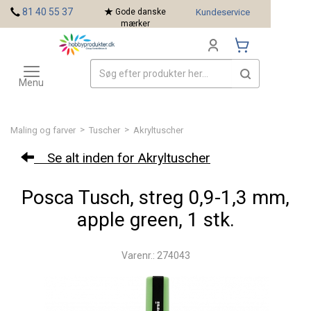
<
81 40 55 37
Gode danske
Kundeservice
mærker
Toggle
Mærker
navigation
Menu
>
>
Maling og farver
Tuscher
Akryltuscher
Se alt inden for Akryltuscher
Posca Tusch, streg 0,9-1,3 mm,
apple green, 1 stk.
Varenr.: 274043