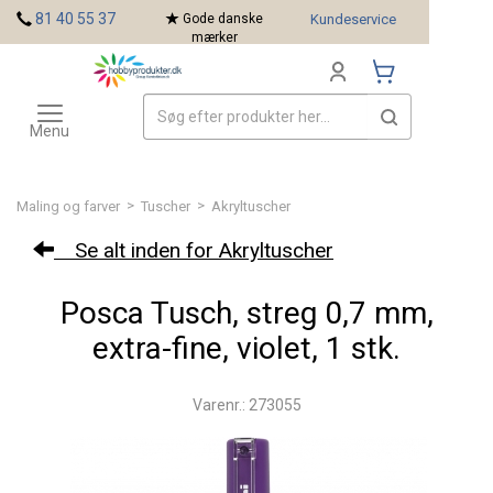
<
81 40 55 37
Gode danske
Kundeservice
mærker
Toggle
Mærker
navigation
Menu
>
>
Maling og farver
Tuscher
Akryltuscher
Se alt inden for Akryltuscher
Posca Tusch, streg 0,7 mm,
extra-fine, violet, 1 stk.
Varenr.: 273055