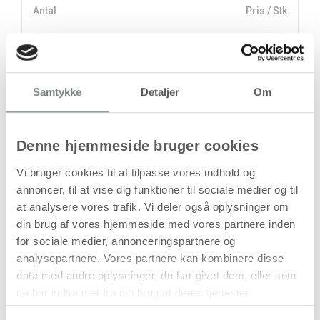
Antal
Pris / Stk
37,94 kr.
1 stk
stk
Samtykke
Detaljer
Om
37,94
kr.
(
30,35
kr.ekskl. moms)
Denne hjemmeside bruger cookies
Leveringsomkostninger
Vi bruger cookies til at tilpasse vores indhold og
Læg i kurven
annoncer, til at vise dig funktioner til sociale medier og til
at analysere vores trafik. Vi deler også oplysninger om
Din bestilling er først bindende,
din brug af vores hjemmeside med vores partnere inden
når vi har bekræftet din ordre.
for sociale medier, annonceringspartnere og
analysepartnere. Vores partnere kan kombinere disse
data med andre oplysninger, du har givet dem, eller som
de har indsamlet fra din brug af deres tjenester.