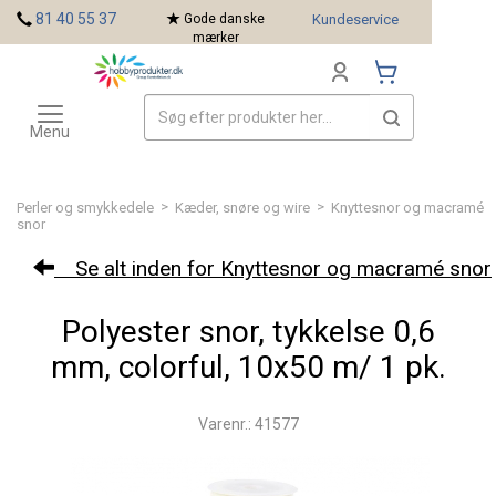
<
81 40 55 37
Gode danske
Kundeservice
mærker
Toggle
Mærker
navigation
Menu
>
>
Perler og smykkedele
Kæder, snøre og wire
Knyttesnor og macramé
snor
Se alt inden for Knyttesnor og macramé snor
Polyester snor, tykkelse 0,6
mm, colorful, 10x50 m/ 1 pk.
Varenr.: 41577