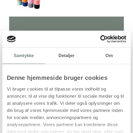
Antal
Pris / Stk
255,00 kr.
1 stk
Samtykke
Detaljer
Om
stk
Denne hjemmeside bruger cookies
255,00
kr.
Vi bruger cookies til at tilpasse vores indhold og
(
204,00
kr.ekskl. moms)
annoncer, til at vise dig funktioner til sociale medier og til
Leveringsomkostninger
at analysere vores trafik. Vi deler også oplysninger om
din brug af vores hjemmeside med vores partnere inden
Læg i kurven
for sociale medier, annonceringspartnere og
Din bestilling er først bindende,
analysepartnere. Vores partnere kan kombinere disse
når vi har bekræftet din ordre.
data med andre oplysninger, du har givet dem, eller som