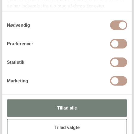
de har indsamlet fra din brug af deres tjenester.
Samtykkevalg
Nødvendig
På lager
Præferencer
Levering: 1-3 hverdage
Handelsbetingelser
Statistik
Fleksibel og stærk polyestersnor i god kvalitet – det
Marketing
perfekte valg til dine smykke- og macramé-projekter. Nem
at trække perler på og knytte knuder med
Tillad alle
Alternativer
Tillad valgte