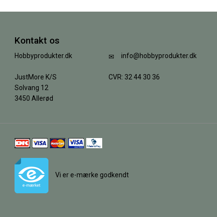
Kontakt os
Hobbyprodukter.dk
info@hobbyprodukter.dk
JustMore K/S
CVR: 32 44 30 36
Solvang 12
3450 Allerød
Vi er e-mærke godkendt