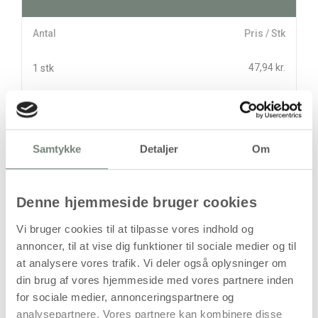
Antal
Pris / Stk
47,94 kr.
1 stk
stk
47,94
kr.
Samtykke
Detaljer
Om
(
38,35
kr.ekskl. moms)
Leveringsomkostninger
Denne hjemmeside bruger cookies
Læg i kurven
Vi bruger cookies til at tilpasse vores indhold og
Din bestilling er først bindende,
annoncer, til at vise dig funktioner til sociale medier og til
når vi har bekræftet din ordre.
at analysere vores trafik. Vi deler også oplysninger om
din brug af vores hjemmeside med vores partnere inden
for sociale medier, annonceringspartnere og
analysepartnere. Vores partnere kan kombinere disse