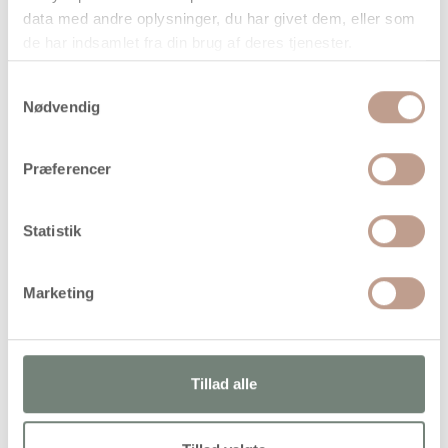
data med andre oplysninger, du har givet dem, eller som
På lager
de har indsamlet fra din brug af deres tjenester.
Levering: 1-3 hverdage
Samtykkevalg
Handelsbetingelser
Nødvendig
Præferencer
Udstansede figurer af kraftig karton fra TeACH Me®.
Elastik medfølger Pk. med 5 forskellige design. Bruges ofte
i relation til fastelavn og rollespil.
Statistik
Marketing
Alternativer
Køb mere og spar
Tillad alle