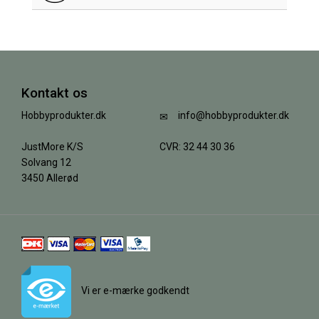
Kontakt os
Hobbyprodukter.dk
info@hobbyprodukter.dk
JustMore K/S
CVR: 32 44 30 36
Solvang 12
3450 Allerød
Vi er e-mærke godkendt