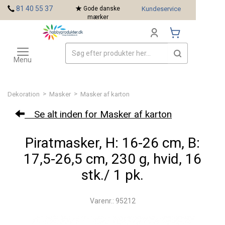
<
81 40 55 37
Gode danske
Kundeservice
mærker
Toggle
Mærker
navigation
Menu
>
>
Dekoration
Masker
Masker af karton
Se alt inden for Masker af karton
Piratmasker, H: 16-26 cm, B:
17,5-26,5 cm, 230 g, hvid, 16
stk./ 1 pk.
Varenr.: 95212