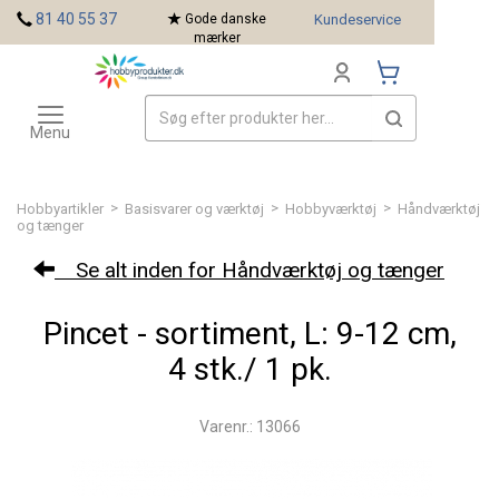
<
81 40 55 37
Gode danske
Kundeservice
mærker
Toggle
Mærker
navigation
Menu
>
>
>
Hobbyartikler
Basisvarer og værktøj
Hobbyværktøj
Håndværktøj
og tænger
Se alt inden for Håndværktøj og tænger
Pincet - sortiment, L: 9-12 cm,
4 stk./ 1 pk.
Varenr.: 13066