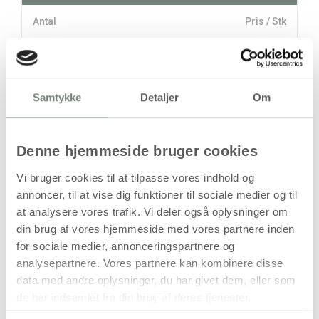
Antal
Pris / Stk
97,94 kr.
1 stk
stk
Samtykke
Detaljer
Om
97,94
kr.
(
78,35
kr.ekskl. moms)
Denne hjemmeside bruger cookies
Leveringsomkostninger
Vi bruger cookies til at tilpasse vores indhold og
Læg i kurven
annoncer, til at vise dig funktioner til sociale medier og til
at analysere vores trafik. Vi deler også oplysninger om
Din bestilling er først bindende,
din brug af vores hjemmeside med vores partnere inden
når vi har bekræftet din ordre.
for sociale medier, annonceringspartnere og
analysepartnere. Vores partnere kan kombinere disse
data med andre oplysninger, du har givet dem, eller som
de har indsamlet fra din brug af deres tjenester.