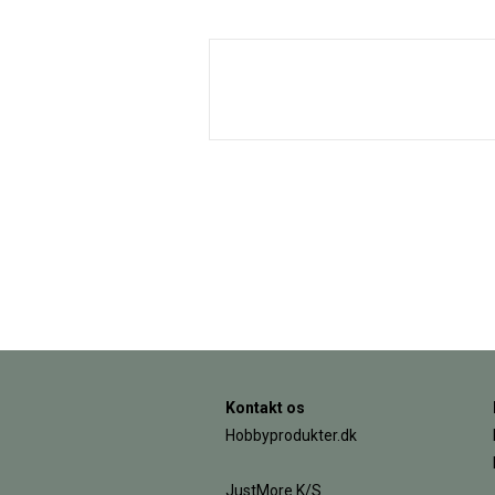
Kontakt os
Hobbyprodukter.dk
JustMore K/S