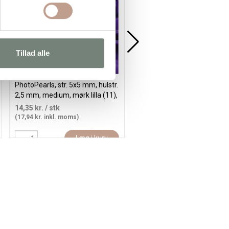
Tillad alle
PhotoPearls, str. 5x5 mm, hulstr.
PhotoPearls, str. 5x5 mm, hul
2,5 mm, medium, mørk lilla (11),
2,5 mm, medium, vinrød (4),
1100 stk./ 1 pk.
1100 stk./ 1 pk.
14,35 kr.
/ stk
14,35 kr.
/ stk
(17,94 kr. inkl. moms)
(17,94 kr. inkl. moms)
Læg i kurv
Læg i kur