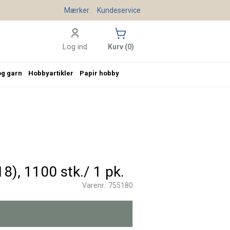
Mærker
Kundeservice
Log ind
Kurv (0)
og garn
Hobbyartikler
Papir hobby
8), 1100 stk./ 1 pk.
Varenr.: 755180