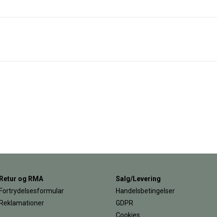
Retur og RMA
Salg/Levering
Fortrydelsesformular
Handelsbetingelser
Reklamationer
GDPR
Cookies