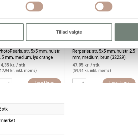
Tillad valgte
hotoPearls, str. 5x5 mm, hulstr.
Rørperler, str. 5x5 mm, hulstr. 2,5
2,5 mm, medium, lys orange
mm, medium, brun (32229),
26), 1100 stk./ 1 pk.
6000 stk./ 1 pk.
14,35 kr.
/ stk
47,95 kr.
/ stk
17,94 kr. inkl. moms)
(59,94 kr. inkl. moms)
Læg i kurv
Læg i kurv
 stk
 mærket