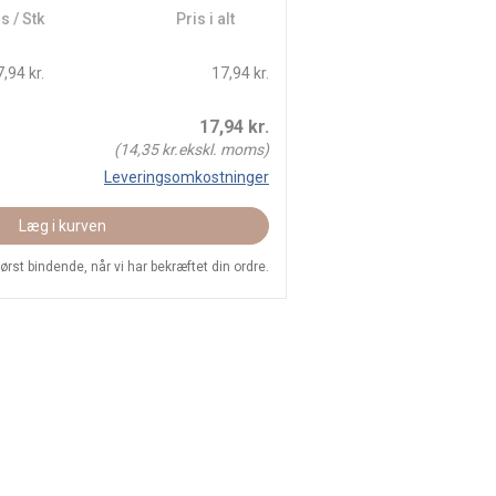
s / Stk
Pris i alt
,94 kr.
17,94 kr.
17,94
kr.
(
14,35
kr.ekskl. moms)
Leveringsomkostninger
Læg i kurven
 først bindende, når vi har bekræftet din ordre.