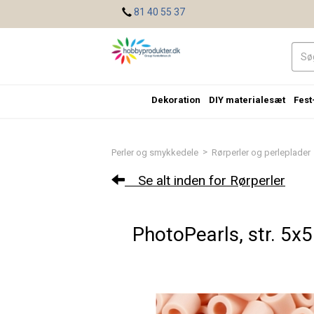
<
81 40 55 37
Dekoration
DIY materialesæt
Fest
>
Perler og smykkedele
Rørperler og perleplader
Se alt inden for Rørperler
PhotoPearls, str. 5x5