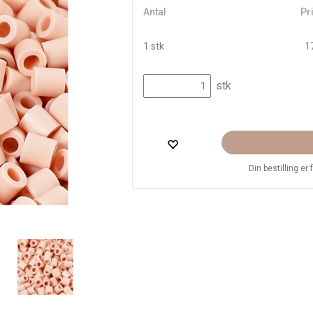
Antal
Pri
1 stk
17
stk
Din bestilling er