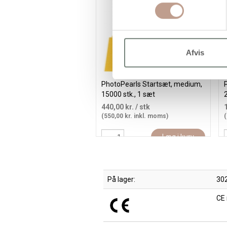
Afvis
PhotoPearls Startsæt, medium,
P
15000 stk., 1 sæt
(
440,00 kr.
/ stk
(550,00 kr. inkl. moms)
(
Læg i kurv
På lager:
302
CE