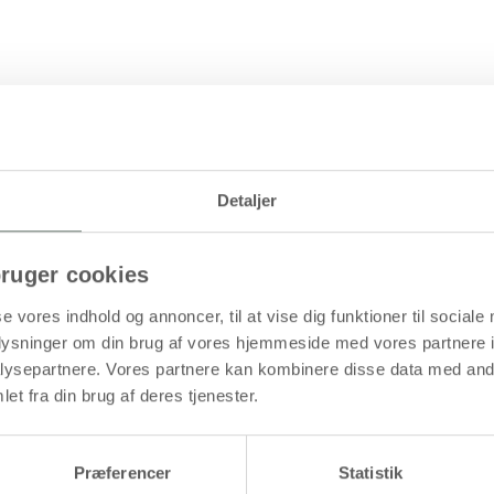
Levering: 1-3 hverdage
Detaljer
i. Fremstil dine egne kunstværker ud fra digitale billeder
ruger cookies
se vores indhold og annoncer, til at vise dig funktioner til sociale
oplysninger om din brug af vores hjemmeside med vores partnere i
ysepartnere. Vores partnere kan kombinere disse data med andr
et fra din brug af deres tjenester.
Præferencer
Statistik