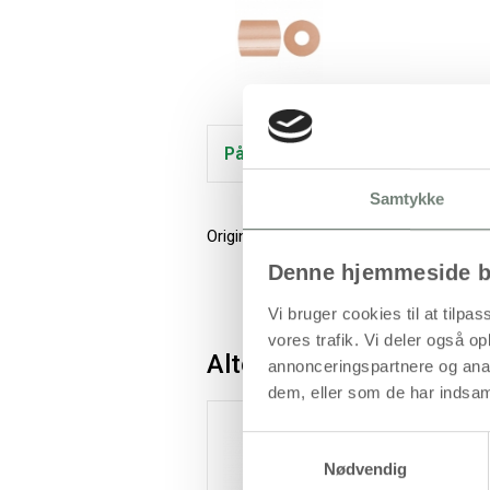
På lager
Samtykke
Originale PhotoPearls/rørperler fra Nabb
Denne hjemmeside b
Vi bruger cookies til at tilpas
vores trafik. Vi deler også 
Alternativer
annonceringspartnere og anal
dem, eller som de har indsaml
Samtykkevalg
Nødvendig